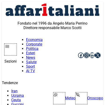
Vai
al
contenuto
Fondato nel 1996 da Angelo Maria Perrino
Direttore responsabile Marco Scotti
Economia
Corporate
Politica
Esteri
Facebook
Instagr
Linke
X
News
Sezioni
Salute
Sport
AI TV
Tendenze
Iran
Ucraina
Meteo
Oroscopo
Ceuta
Guccini