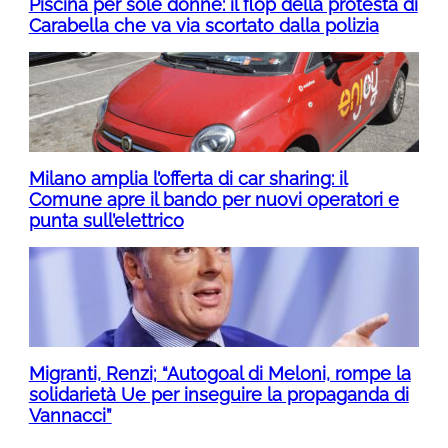
Piscina per sole donne: il flop della protesta di
Carabella che va via scortato dalla polizia
Milano amplia l’offerta di car sharing: il
Comune apre il bando per nuovi operatori e
punta sull’elettrico
Migranti, Renzi; “Autogoal di Meloni, rompe la
solidarietà Ue per inseguire la propaganda di
Vannacci”