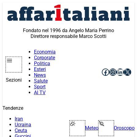
Vai
al
contenuto
Fondato nel 1996 da Angelo Maria Perrino
Direttore responsabile Marco Scotti
Economia
Corporate
Politica
Esteri
Facebook
Instagr
Linke
X
News
Sezioni
Salute
Sport
AI TV
Tendenze
Iran
Ucraina
Meteo
Oroscopo
Ceuta
Guccini