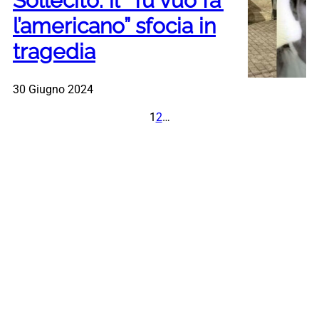
Sollecito: il “Tu vuò fa’
l’americano” sfocia in
tragedia
30 Giugno 2024
1
2
…