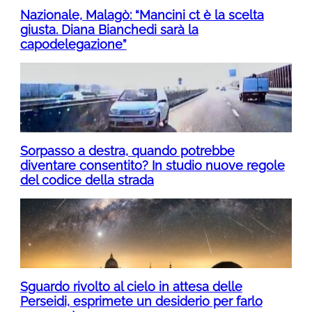
Nazionale, Malagò: “Mancini ct è la scelta
giusta. Diana Bianchedi sarà la
capodelegazione”
Sorpasso a destra, quando potrebbe
diventare consentito? In studio nuove regole
del codice della strada
Sguardo rivolto al cielo in attesa delle
Perseidi, esprimete un desiderio per farlo