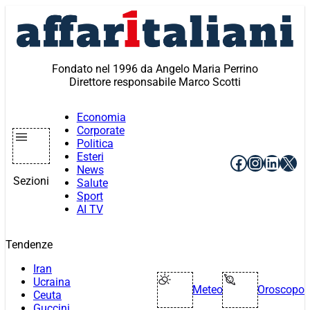
Vai
al
contenuto
Fondato nel 1996 da Angelo Maria Perrino
Direttore responsabile Marco Scotti
Economia
Corporate
Politica
Esteri
Facebook
Instagr
Linke
X
News
Sezioni
Salute
Sport
AI TV
Tendenze
Iran
Ucraina
Meteo
Oroscopo
Ceuta
Guccini