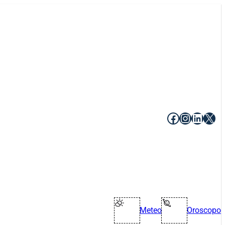
Facebook
Instagr
Linke
X
Meteo
Oroscopo