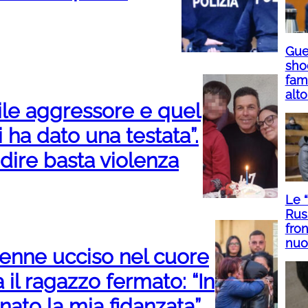
Guer
sho
fami
alto
ile aggressore e quel
 ha dato una testata”.
 dire basta violenza
Le 
Rus
fron
nuo
1enne ucciso nel cuore
il ragazzo fermato: “In
ato la mia fidanzata”