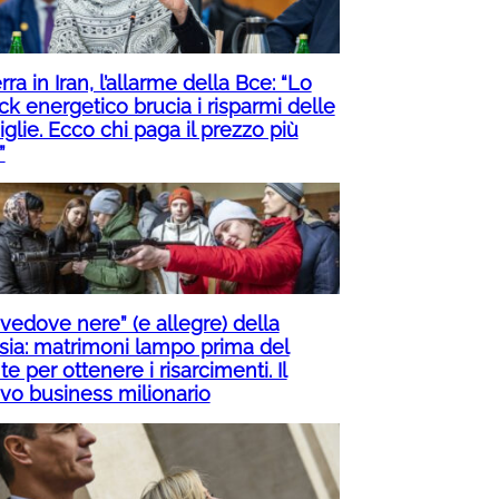
ra in Iran, l’allarme della Bce: “Lo
ck energetico brucia i risparmi delle
glie. Ecco chi paga il prezzo più
”
“vedove nere” (e allegre) della
sia: matrimoni lampo prima del
te per ottenere i risarcimenti. Il
vo business milionario