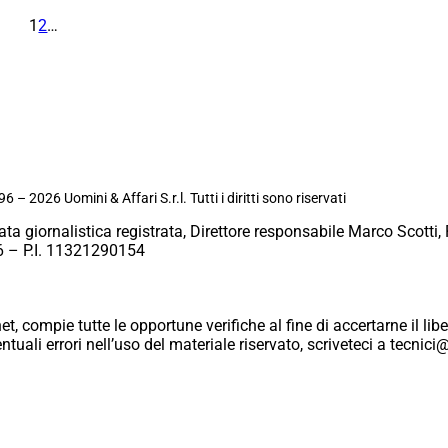
1
2
…
6 – 2026 Uomini & Affari S.r.l. Tutti i diritti sono riservati
ata giornalistica registrata, Direttore responsabile Marco Scotti, 
 – P.I. 11321290154
et, compie tutte le opportune verifiche al fine di accertarne il libe
eventuali errori nell’uso del materiale riservato, scriveteci a tecn