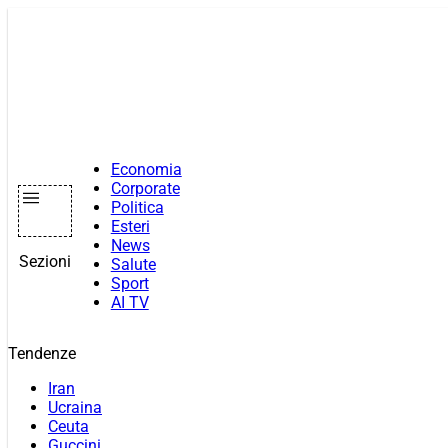
Vai
al
contenuto
Economia
Corporate
Politica
Esteri
News
Sezioni
Salute
Sport
AI TV
Tendenze
Iran
Ucraina
Ceuta
Guccini