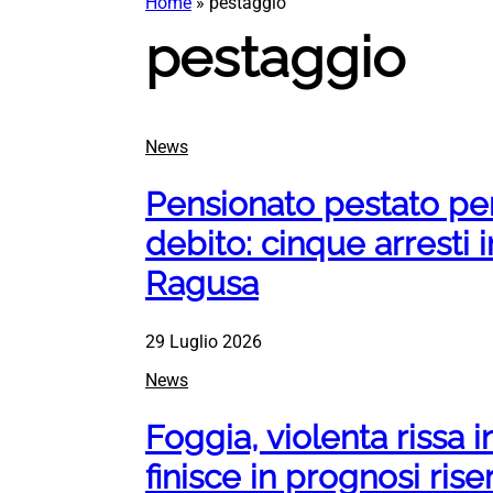
Home
»
pestaggio
pestaggio
News
Pensionato pestato pe
debito: cinque arresti i
Ragusa
29 Luglio 2026
News
Foggia, violenta rissa 
finisce in prognosi ris