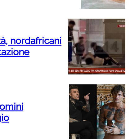
tà, nordafricani
stazione
uomini
gio