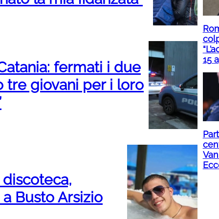
Roma
col
“L’a
15 a
atania: fermati i due
 tre giovani per i loro
”
Part
cent
Van
Ecc
 discoteca,
e a Busto Arsizio