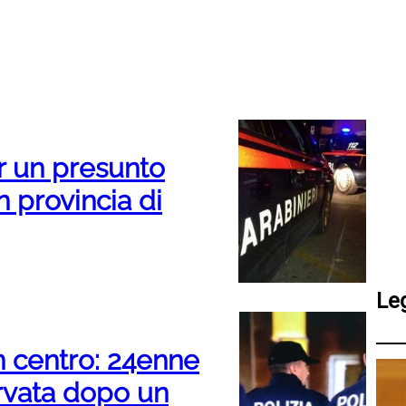
r un presunto
n provincia di
Le
in centro: 24enne
ervata dopo un