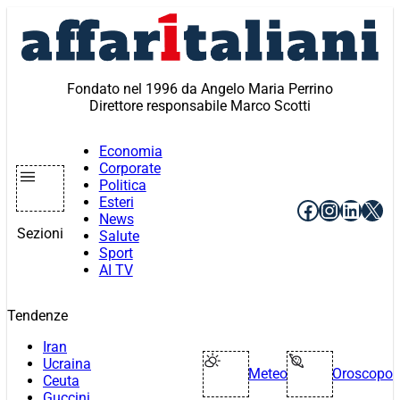
Vai
al
contenuto
Fondato nel 1996 da Angelo Maria Perrino
Direttore responsabile Marco Scotti
Economia
Corporate
Politica
Esteri
Facebook
Instagr
Linke
X
News
Sezioni
Salute
Sport
AI TV
Tendenze
Iran
Ucraina
Meteo
Oroscopo
Ceuta
Guccini