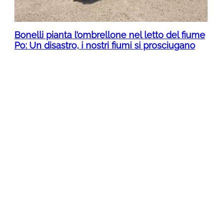
Bonelli pianta l’ombrellone nel letto del fiume
Po: Un disastro, i nostri fiumi si prosciugano