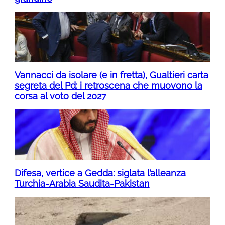
Vannacci da isolare (e in fretta), Gualtieri carta
segreta del Pd: i retroscena che muovono la
corsa al voto del 2027
Difesa, vertice a Gedda: siglata l’alleanza
Turchia-Arabia Saudita-Pakistan