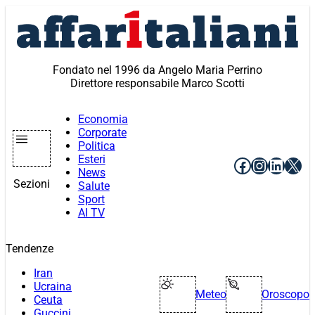
Vai
al
contenuto
Fondato nel 1996 da Angelo Maria Perrino
Direttore responsabile Marco Scotti
Economia
Corporate
Politica
Esteri
Facebook
Instagr
Linke
X
News
Sezioni
Salute
Sport
AI TV
Tendenze
Iran
Ucraina
Meteo
Oroscopo
Ceuta
Guccini