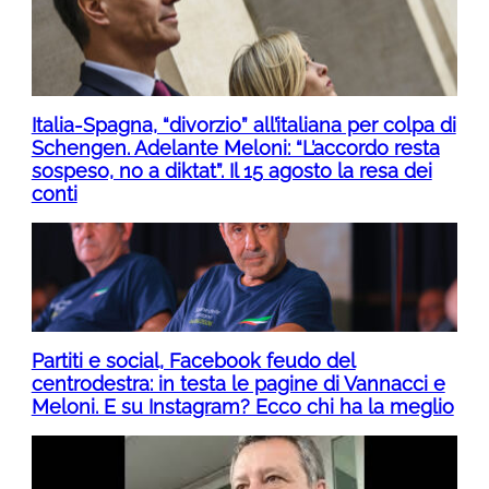
Italia-Spagna, “divorzio” all’italiana per colpa di
Schengen. Adelante Meloni: “L’accordo resta
sospeso, no a diktat”. Il 15 agosto la resa dei
conti
Partiti e social, Facebook feudo del
centrodestra: in testa le pagine di Vannacci e
Meloni. E su Instagram? Ecco chi ha la meglio