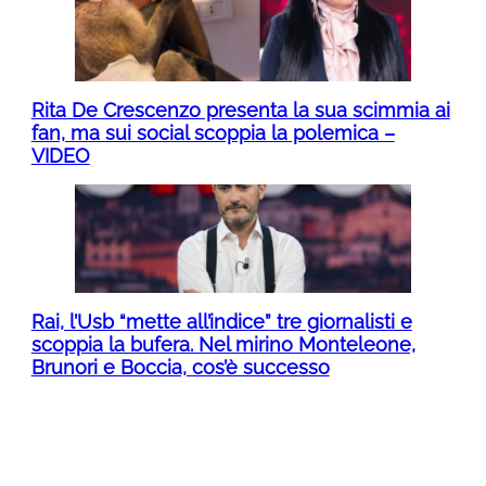
Rita De Crescenzo presenta la sua scimmia ai
fan, ma sui social scoppia la polemica –
VIDEO
Rai, l’Usb “mette all’indice” tre giornalisti e
scoppia la bufera. Nel mirino Monteleone,
Brunori e Boccia, cos’è successo