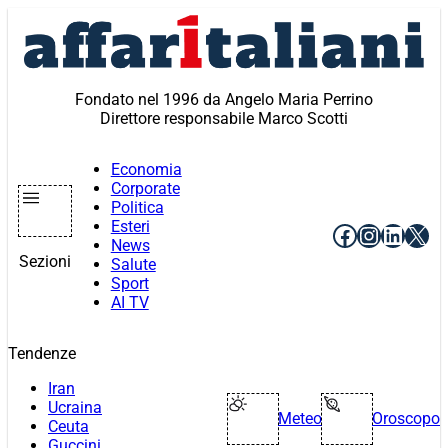
Vai
al
contenuto
Fondato nel 1996 da Angelo Maria Perrino
Direttore responsabile Marco Scotti
Economia
Corporate
Politica
Esteri
Facebook
Instagr
Linke
X
News
Sezioni
Salute
Sport
AI TV
Tendenze
Iran
Ucraina
Meteo
Oroscopo
Ceuta
Guccini