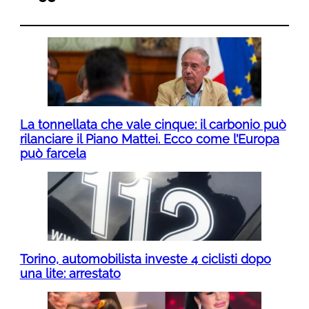
La tonnellata che vale cinque: il carbonio può
rilanciare il Piano Mattei. Ecco come l’Europa
può farcela
Torino, automobilista investe 4 ciclisti dopo
una lite: arrestato