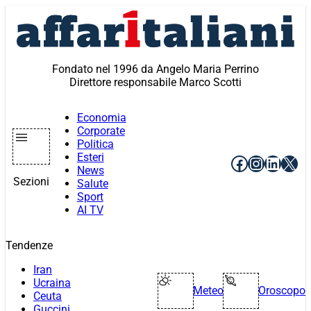
Vai
al
contenuto
Fondato nel 1996 da Angelo Maria Perrino
Direttore responsabile Marco Scotti
Economia
Corporate
Politica
Esteri
Facebook
Instagr
Linke
X
News
Sezioni
Salute
Sport
AI TV
Tendenze
Iran
Ucraina
Meteo
Oroscopo
Ceuta
Guccini