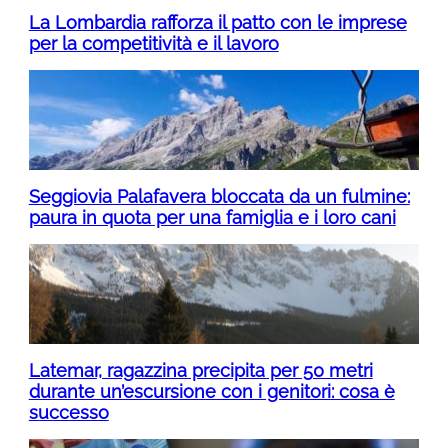
La Lombardia rafforza il patto con le imprese
per la competitività e il lavoro
Seggiovia Palafavera bloccata da un fulmine:
paura in quota per una famiglia e i loro cani
Latemar, ragazzina precipita per 50 metri
durante un’escursione con i genitori: cosa è
successo