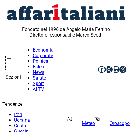
Vai
al
contenuto
Fondato nel 1996 da Angelo Maria Perrino
Direttore responsabile Marco Scotti
Economia
Corporate
Politica
Esteri
Facebook
Instagr
Linke
X
News
Sezioni
Salute
Sport
AI TV
Tendenze
Iran
Ucraina
Meteo
Oroscopo
Ceuta
Guccini