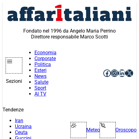
Vai
al
contenuto
Fondato nel 1996 da Angelo Maria Perrino
Direttore responsabile Marco Scotti
Economia
Corporate
Politica
Esteri
Facebook
Instagr
Linke
X
News
Sezioni
Salute
Sport
AI TV
Tendenze
Iran
Ucraina
Meteo
Oroscopo
Ceuta
Guccini