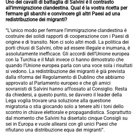
Uno dei cavalli di battaglia di Salvini é il contrasto
all’immigrazione clandestina. Qual é la vostra ricetta per
fermare gli sbarchi e convincere gli altri Paesi ad una
redistribuzione dei migranti?
“L’unico modo per fermare l’immigrazione clandestina è
costruire dei solidi rapporti di cooperazione con i Paesi di
origine e di transito. Non ci solo altri modi. La politica dei
porti chiusi di Salvini, oltre ad essere illegale e inumana, è
assolutamente inefficace. Gli accordi dell’Unione europea
con la Turchia e il Mali invece ci hanno dimostrato che
quando l’Unione europea parla con una voce sola i risultati
si vedono. La redistribuzione dei migranti è già prevista
dalla riforma del Regolamento di Dublino che abbiamo
approvato al Parlamento europeo e che gli amici
sovranisti di Salvini hanno affossato al Consiglio. Resta
da chiedersi, a questo punto, se davvero il leader della
Lega voglia trovare una soluzione alla questione
migratoria o stia giocando solo a tenere alti i toni dello
scontro in chiave elettorale e propagandistica. Soprattutto
dal momento che Salvini ha disertato cinque Consigli su
sei in Europa e vuole allearsi con gli unici Paesi che
rifiutano una distribuzione equa dei migranti”.