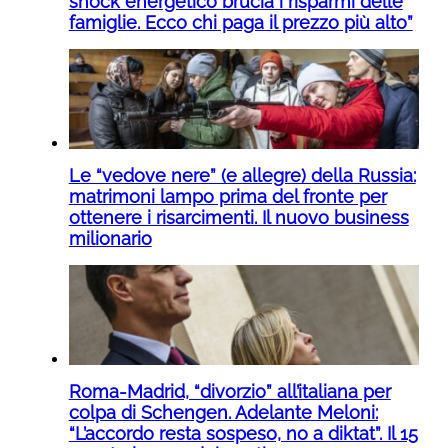
shock energetico brucia i risparmi delle
famiglie. Ecco chi paga il prezzo più alto”
Le “vedove nere” (e allegre) della Russia:
matrimoni lampo prima del fronte per
ottenere i risarcimenti. Il nuovo business
milionario
Roma-Madrid, “divorzio” all’italiana per
colpa di Schengen. Adelante Meloni:
“L’accordo resta sospeso, no a diktat”. Il 15