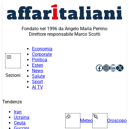
Vai
al
contenuto
Fondato nel 1996 da Angelo Maria Perrino
Direttore responsabile Marco Scotti
Economia
Corporate
Politica
Esteri
Facebook
Instagr
Linke
X
News
Sezioni
Salute
Sport
AI TV
Tendenze
Iran
Ucraina
Meteo
Oroscopo
Ceuta
Guccini