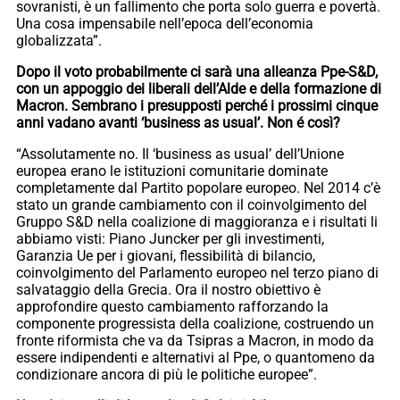
sovranisti, è un fallimento che porta solo guerra e povertà.
Una cosa impensabile nell’epoca dell’economia
globalizzata”.
Dopo il voto probabilmente ci sarà una alleanza Ppe-S&D,
con un appoggio dei liberali dell’Alde e della formazione di
Macron. Sembrano i presupposti perché i prossimi cinque
anni vadano avanti ‘business as usual’. Non é così?
“Assolutamente no. Il ‘business as usual’ dell’Unione
europea erano le istituzioni comunitarie dominate
completamente dal Partito popolare europeo. Nel 2014 c’è
stato un grande cambiamento con il coinvolgimento del
Gruppo S&D nella coalizione di maggioranza e i risultati li
abbiamo visti: Piano Juncker per gli investimenti,
Garanzia Ue per i giovani, flessibilità di bilancio,
coinvolgimento del Parlamento europeo nel terzo piano di
salvataggio della Grecia. Ora il nostro obiettivo è
approfondire questo cambiamento rafforzando la
componente progressista della coalizione, costruendo un
fronte riformista che va da Tsipras a Macron, in modo da
essere indipendenti e alternativi al Ppe, o quantomeno da
condizionare ancora di più le politiche europee”.