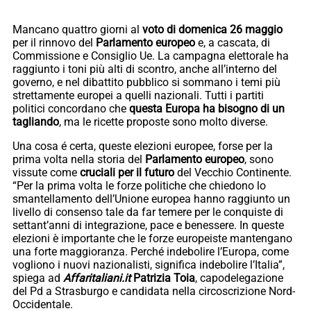
Mancano quattro giorni al
voto di domenica 26 maggio
per il rinnovo del
Parlamento europeo
e, a cascata, di
Commissione e Consiglio Ue. La campagna elettorale ha
raggiunto i toni più alti di scontro, anche all’interno del
governo, e nel dibattito pubblico si sommano i temi più
strettamente europei a quelli nazionali. Tutti i partiti
politici concordano che
questa Europa ha bisogno di un
tagliando
, ma le ricette proposte sono molto diverse.
Una cosa é certa, queste elezioni europee, forse per la
prima volta nella storia del
Parlamento europeo
, sono
vissute come
cruciali per il futuro
del Vecchio Continente.
“Per la prima volta le forze politiche che chiedono lo
smantellamento dell’Unione europea hanno raggiunto un
livello di consenso tale da far temere per le conquiste di
settant’anni di integrazione, pace e benessere. In queste
elezioni è importante che le forze europeiste mantengano
una forte maggioranza. Perché indebolire l’Europa, come
vogliono i nuovi nazionalisti, significa indebolire l’Italia”,
spiega ad
Affaritaliani.it
Patrizia Toia
, capodelegazione
del Pd a Strasburgo e candidata nella circoscrizione Nord-
Occidentale.