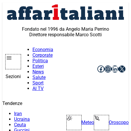
Vai
al
contenuto
Fondato nel 1996 da Angelo Maria Perrino
Direttore responsabile Marco Scotti
Economia
Corporate
Politica
Esteri
Facebook
Instagr
Linke
X
News
Sezioni
Salute
Sport
AI TV
Tendenze
Iran
Ucraina
Meteo
Oroscopo
Ceuta
Guccini