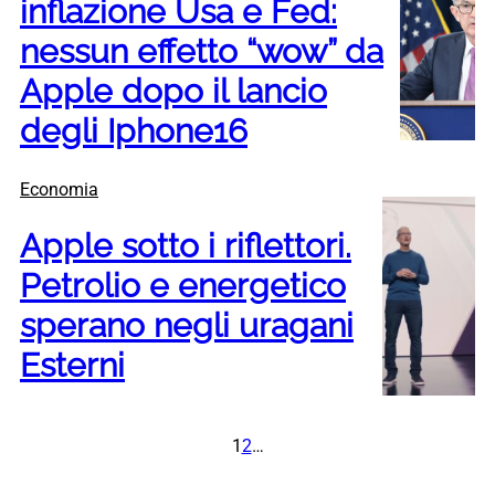
inflazione Usa e Fed:
nessun effetto “wow” da
Apple dopo il lancio
degli Iphone16
Economia
Apple sotto i riflettori.
Petrolio e energetico
sperano negli uragani
Esterni
1
2
…