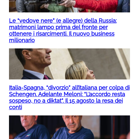
Le “vedove nere” (e allegre) della Russia:
matrimoni lampo prima del fronte per
ottenere i risarcimenti. Il nuovo business
milionario
Italia-Spagna, “divorzio” all’italiana per colpa di
Schengen. Adelante Meloni: “L’accordo resta
sospeso, no a diktat”. Il 15 agosto la resa dei
conti