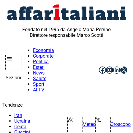
Vai
al
contenuto
Fondato nel 1996 da Angelo Maria Perrino
Direttore responsabile Marco Scotti
Economia
Corporate
Politica
Esteri
Facebook
Instagr
Linke
X
News
Sezioni
Salute
Sport
AI TV
Tendenze
Iran
Ucraina
Meteo
Oroscopo
Ceuta
Guccini