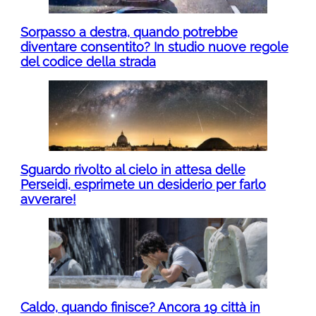
Sorpasso a destra, quando potrebbe
diventare consentito? In studio nuove regole
del codice della strada
Sguardo rivolto al cielo in attesa delle
Perseidi, esprimete un desiderio per farlo
avverare!
Caldo, quando finisce? Ancora 19 città in