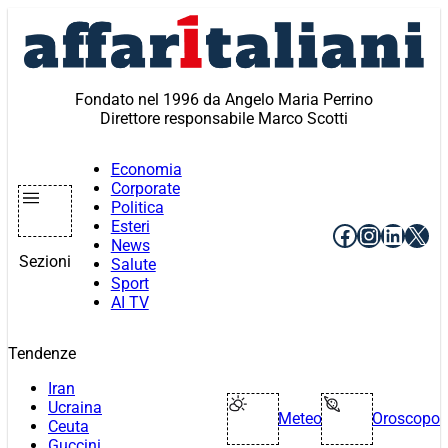
Vai
al
contenuto
Fondato nel 1996 da Angelo Maria Perrino
Direttore responsabile Marco Scotti
Economia
Corporate
Politica
Esteri
Facebook
Instagr
Linke
X
News
Sezioni
Salute
Sport
AI TV
Tendenze
Iran
Ucraina
Meteo
Oroscopo
Ceuta
Guccini