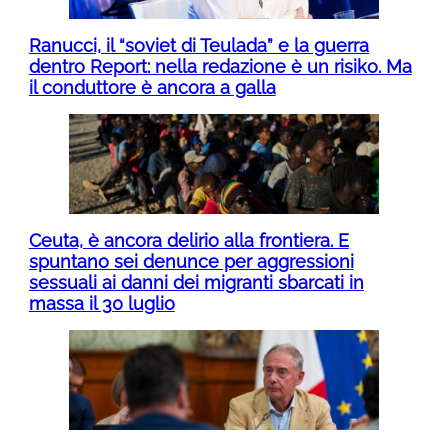
Ranucci, il “soviet di Teulada” e la guerra
dentro Report: nella redazione è un risiko. Ma
il conduttore è ancora a galla
Ceuta, è ancora delirio alla frontiera. E
spuntano sei denunce per aggressioni
sessuali ai danni dei migranti sbarcati in
massa il 30 luglio