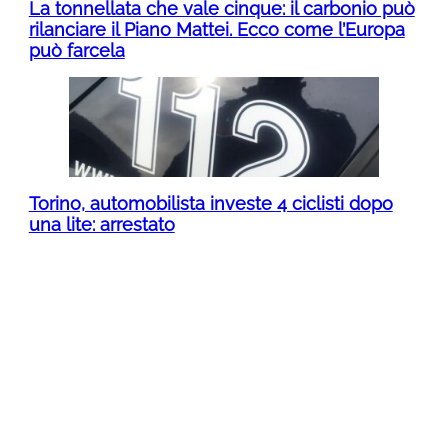
La tonnellata che vale cinque: il carbonio può
rilanciare il Piano Mattei. Ecco come l’Europa
può farcela
Torino, automobilista investe 4 ciclisti dopo
una lite: arrestato