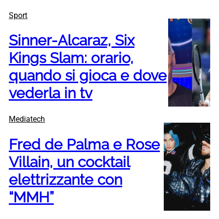
Sport
Sinner-Alcaraz, Six
Kings Slam: orario,
quando si gioca e dove
vederla in tv
Mediatech
Fred de Palma e Rose
Villain, un cocktail
elettrizzante con
“MMH”