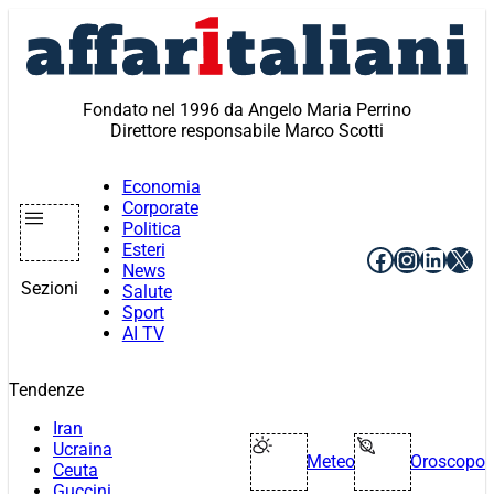
Vai
al
contenuto
Fondato nel 1996 da Angelo Maria Perrino
Direttore responsabile Marco Scotti
Economia
Corporate
Politica
Esteri
Facebook
Instagr
Linke
X
News
Sezioni
Salute
Sport
AI TV
Tendenze
Iran
Ucraina
Meteo
Oroscopo
Ceuta
Guccini