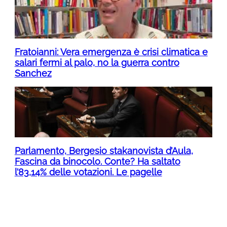
Fratoianni: Vera emergenza è crisi climatica e
salari fermi al palo, no la guerra contro
Sanchez
Parlamento, Bergesio stakanovista d’Aula,
Fascina da binocolo. Conte? Ha saltato
l’83,14% delle votazioni. Le pagelle