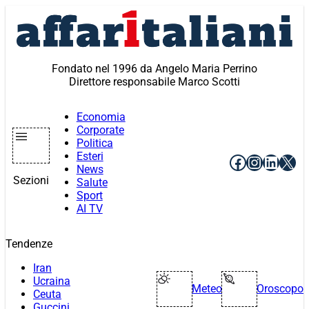
Vai
al
contenuto
Fondato nel 1996 da Angelo Maria Perrino
Direttore responsabile Marco Scotti
Economia
Corporate
Politica
Esteri
Facebook
Instagr
Linke
X
News
Sezioni
Salute
Sport
AI TV
Tendenze
Iran
Ucraina
Meteo
Oroscopo
Ceuta
Guccini