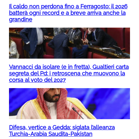
Il caldo non perdona fino a Ferragosto: il 2026
batterà ogni record e a breve arriva anche la
grandine
Vannacci da isolare (e in fretta), Gualtieri carta
segreta del Pd: i retroscena che muovono la
corsa al voto del 2027
Difesa, vertice a Gedda: siglata l’alleanza
Turchia-Arabia Saudita-Pakistan