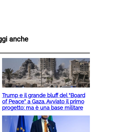
ggi anche
Trump e il grande bluff del “Board
of Peace” a Gaza. Avviato il primo
progetto: ma è una base militare