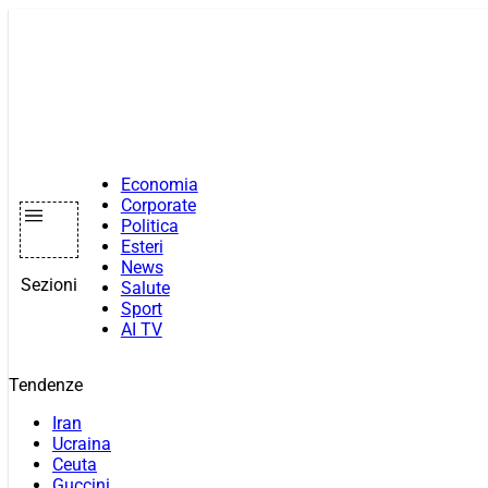
Vai
al
contenuto
Economia
Corporate
Politica
Esteri
News
Sezioni
Salute
Sport
AI TV
Tendenze
Iran
Ucraina
Ceuta
Guccini