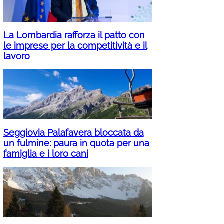
La Lombardia rafforza il patto con
le imprese per la competitività e il
lavoro
Seggiovia Palafavera bloccata da
un fulmine: paura in quota per una
famiglia e i loro cani