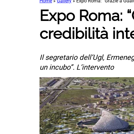
Home
»
Gallery
»
Expo Roma: “Grazie a Gualti
Expo Roma: “G
credibilità in
Il segretario dell’Ugl, Ermene
un incubo”. L’intervento