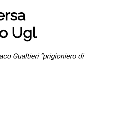
ersa
do Ugl
aco Gualtieri “prigioniero di