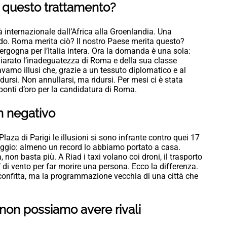
 questo trattamento?
à internazionale dall’Africa alla Groenlandia. Una
ndo. Roma merita ciò? Il nostro Paese merita questo?
rgogna per l’Italia intera. Ora la domanda è una sola:
iarato l’inadeguatezza di Roma e della sua classe
vamo illusi che, grazie a un tessuto diplomatico e al
idursi. Non annullarsi, ma ridursi. Per mesi ci è stata
 ponti d’oro per la candidatura di Roma.
in negativo
laza di Parigi le illusioni si sono infrante contro quei 17
eggio: almeno un record lo abbiamo portato a casa.
 non basta più. A Riad i taxi volano coi droni, il trasporto
 di vento per far morire una persona. Ecco la differenza.
sconfitta, ma la programmazione vecchia di una città che
non possiamo avere rivali