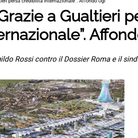
eri persa credibilità internazionale”. Affondo Ugl
razie a Gualtieri p
ternazionale”. Affon
gildo Rossi contro il Dossier Roma e il sind