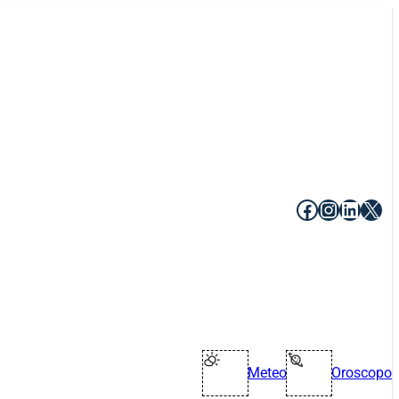
Facebook
Instagr
Linke
X
Meteo
Oroscopo