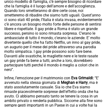
unico modello di famiglia, c’è sempre bisogno di ricordare
che la famiglia è il luogo dell’amore e dell’accoglienza.
Quando loro smetteranno di dire certe cose, noi
smetteremo di ribadire che siamo tutti uguali. Quest’anno
ci sono stati 40 pride, l’Italia è stata invasa, evidentemente
c’è ancora un bisogno molto forte delle persone di sentirsi
libere e rispettate. Il gay pride a Roma è stato un grande
successo, persino io sono rimasta sorpresa. C’erano le
ambasciate di tutto il mondo, c’erano le aziende. E’ molto
divertente quello che ha fatto Netflix, un inno al gay pride,
un augurio per il mese dei pride attraverso una parodia
molto simpatica. I gay pride possono solo fare bene.
Davanti alle svastiche, le magliette nere e le teste rasate
un gay pride fa bene a tutti, anche a loro, dovrebbero
partecipare tutti perché il mondo è meglio a colori che in
nero”.
Infine, l’emozione per il matrimonio con
Eva Grimaldi:
“E’
avvenuto nella stessa giornata di
Meghan e Harry
, ma è
stato assolutamente casuale. Sia io che Eva siamo
rimaste piacevolmente sorprese dell’effetto onda che ha
avuto. Ci abbiamo pensato tanto se tenere la cosa in un
ambito privato o renderla pubblica. Siccome alla fine sono
sempre gesti importanti in un Paese in cui a volte hai la