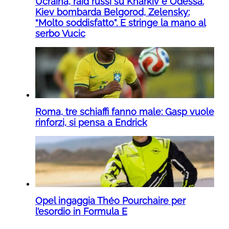
Ucraina, raid russi su Kharkiv e Odessa.
Kiev bombarda Belgorod, Zelensky:
“Molto soddisfatto”. E stringe la mano al
serbo Vucic
Roma, tre schiaffi fanno male: Gasp vuole
rinforzi, si pensa a Endrick
Opel ingaggia Théo Pourchaire per
l’esordio in Formula E