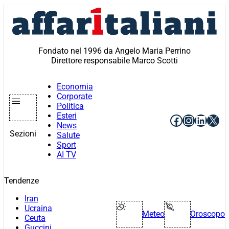
Vai
al
contenuto
Fondato nel 1996 da Angelo Maria Perrino
Direttore responsabile Marco Scotti
Economia
Corporate
Politica
Esteri
Facebook
Instagr
Linke
X
News
Sezioni
Salute
Sport
AI TV
Tendenze
Iran
Ucraina
Meteo
Oroscopo
Ceuta
Guccini