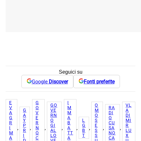
Seguici su
Google
Discover
Fonti preferite
E
G
I
GO
O
VL
V
O
M
RA
G
VE
M
A
A
V
M
DI
A
RN
O
DI
G
E
A
O
Y
O
L
S
MI
R
R
B
CU
P
GI
G
E
R
, 
, 
, 
, 
, 
, 
, 
, 
I
N
A
SA
R
AL
B
S
LU
M
O
TT
NO
I
LO
T
S
X
A
C
A
CA
D
VE
U
U