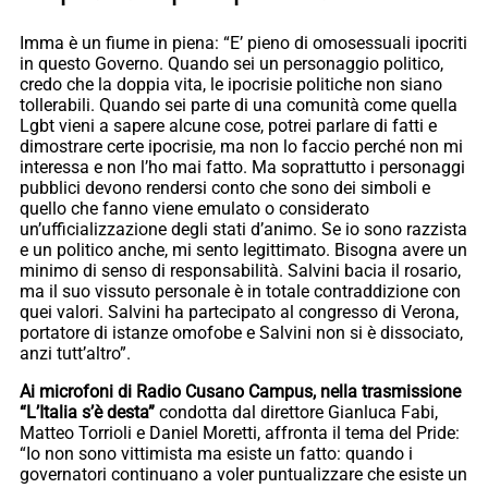
Imma è un fiume in piena: “E’ pieno di omosessuali ipocriti
in questo Governo. Quando sei un personaggio politico,
credo che la doppia vita, le ipocrisie politiche non siano
tollerabili. Quando sei parte di una comunità come quella
Lgbt vieni a sapere alcune cose, potrei parlare di fatti e
dimostrare certe ipocrisie, ma non lo faccio perché non mi
interessa e non l’ho mai fatto. Ma soprattutto i personaggi
pubblici devono rendersi conto che sono dei simboli e
quello che fanno viene emulato o considerato
un’ufficializzazione degli stati d’animo. Se io sono razzista
e un politico anche, mi sento legittimato. Bisogna avere un
minimo di senso di responsabilità. Salvini bacia il rosario,
ma il suo vissuto personale è in totale contraddizione con
quei valori. Salvini ha partecipato al congresso di Verona,
portatore di istanze omofobe e Salvini non si è dissociato,
anzi tutt’altro”.
Ai microfoni di Radio Cusano Campus, nella trasmissione
“L’Italia s’è desta”
condotta dal direttore Gianluca Fabi,
Matteo Torrioli e Daniel Moretti, affronta il tema del Pride:
“Io non sono vittimista ma esiste un fatto: quando i
governatori continuano a voler puntualizzare che esiste un