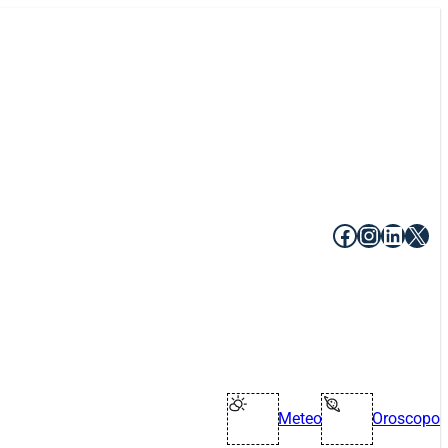
Facebook
Instagr
Linke
X
Meteo
Oroscopo