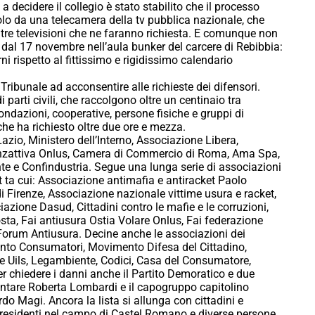
o a decidere il collegio è stato stabilito che il processo
olo da una telecamera della tv pubblica nazionale, che
ltre televisioni che ne faranno richiesta. E comunque non
re dal 17 novembre nell’aula bunker del carcere di Rebibbia:
ni rispetto al fittissimo e rigidissimo calendario
 Tribunale ad acconsentire alle richieste dei difensori.
 parti civili, che raccolgono oltre un centinaio tra
fondazioni, cooperative, persone fisiche e gruppi di
che ha richiesto oltre due ore e mezza.
zio, Ministero dell’Interno, Associazione Libera,
nzattiva Onlus, Camera di Commercio di Roma, Ama Spa,
e e Confindustria. Segue una lunga serie di associazioni
et ta cui: Associazione antimafia e antiracket Paolo
 Firenze, Associazione nazionale vittime usura e racket,
zione Dasud, Cittadini contro le mafie e le corruzioni,
ta, Fai antiusura Ostia Volare Onlus, Fai federazione
, Forum Antiusura. Decine anche le associazioni dei
nto Consumatori, Movimento Difesa del Cittadino,
Uils, Legambiente, Codici, Casa del Consumatore,
er chiedere i danni anche il Partito Demoratico e due
entare Roberta Lombardi e il capogruppo capitolino
rdo Magi. Ancora la lista si allunga con cittadini e
residenti nel campo di Castel Romano e diverse persone