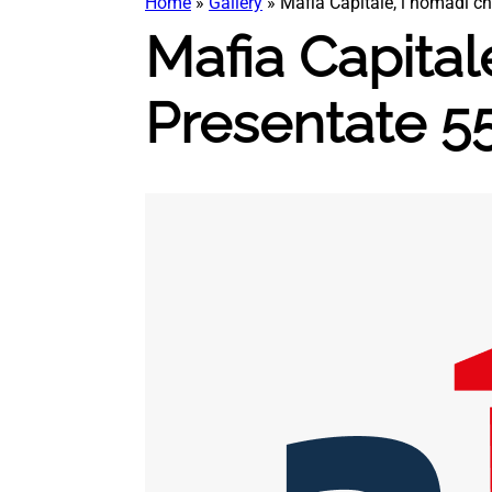
Home
»
Gallery
»
Mafia Capitale, i nomadi chi
Mafia Capital
Presentate 55 