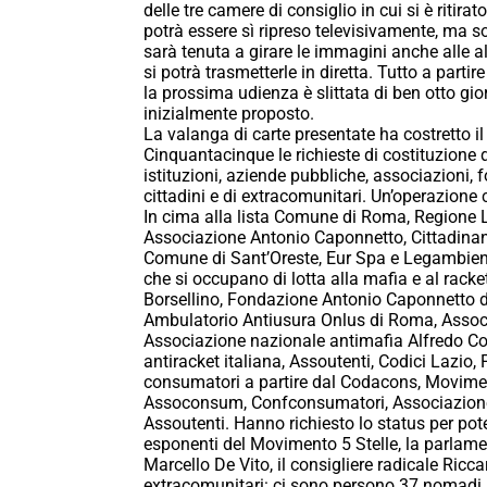
delle tre camere di consiglio in cui si è ritirat
potrà essere sì ripreso televisivamente, ma s
sarà tenuta a girare le immagini anche alle a
si potrà trasmetterle in diretta. Tutto a parti
la prossima udienza è slittata di ben otto gior
inizialmente proposto.
La valanga di carte presentate ha costretto il
Cinquantacinque le richieste di costituzione di
istituzioni, aziende pubbliche, associazioni, 
cittadini e di extracomunitari. Un’operazione 
In cima alla lista Comune di Roma, Regione La
Associazione Antonio Caponnetto, Cittadina
Comune di Sant’Oreste, Eur Spa e Legambient
che si occupano di lotta alla mafia e al rack
Borsellino, Fondazione Antonio Caponnetto di
Ambulatorio Antiusura Onlus di Roma, Associa
Associazione nazionale antimafia Alfredo Cos
antiracket italiana, Assoutenti, Codici Lazio
consumatori a partire dal Codacons, Movime
Assoconsum, Confconsumatori, Associazione 
Assoutenti. Hanno richiesto lo status per pot
esponenti del Movimento 5 Stelle, la parlam
Marcello De Vito, il consigliere radicale Ricca
extracomunitari: ci sono persono 37 nomadi 