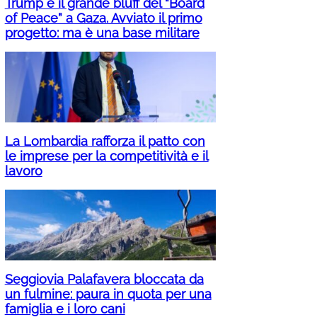
Trump e il grande bluff del “Board
of Peace” a Gaza. Avviato il primo
progetto: ma è una base militare
La Lombardia rafforza il patto con
le imprese per la competitività e il
lavoro
Seggiovia Palafavera bloccata da
un fulmine: paura in quota per una
famiglia e i loro cani