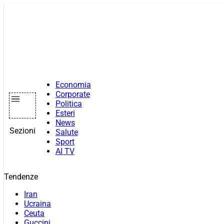
Vai
al
contenuto
Economia
Corporate
Politica
Esteri
News
Sezioni
Salute
Sport
AI TV
Tendenze
Iran
Ucraina
Ceuta
Guccini