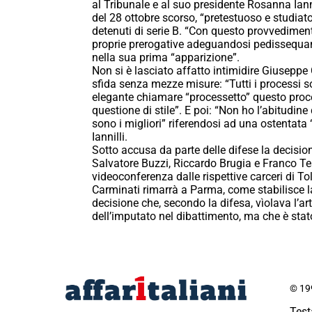
al Tribunale e al suo presidente Rosanna Ian
del 28 ottobre scorso, “pretestuoso e studiato
detenuti di serie B. “Con questo provvedimento
proprie prerogative adeguandosi pedissequa
nella sua prima “apparizione”.
Non si è lasciato affatto intimidire Giuseppe 
sfida senza mezze misure: “Tutti i processi so
elegante chiamare “processetto” questo proce
questione di stile”. E poi: “Non ho l’abitudine d
sono i migliori” riferendosi ad una ostentata 
Iannilli.
Sotto accusa da parte delle difese la decision
Salvatore Buzzi, Riccardo Brugia e Franco Te
videoconferenza dalle rispettive carceri di 
Carminati rimarrà a Parma, come stabilisce l
decisione che, secondo la difesa, vìolava l’art
dell’imputato nel dibattimento, ma che è sta
© 199
Test