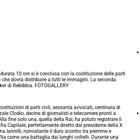
ta 10 ore si è conclusa con la costituzione delle parti
 Rai che dovrà distribuire a tutti le immagini. La seconda
unker di Rebibbia. FOTOGALLERY
stituzioni di parti civli, sessanta avvocati, centinaia di
zale Clodio, decine di giornalisti e telecamere pronti a
lla fine solo una, quella della Rai, ha potuto registrare il
a Capitale, perfettamente diretto dal presidente della X
a Iannilli, nonostante il duro scontro tra piemme e
fila come una battaglia dai lunghi coltelli. Durante una