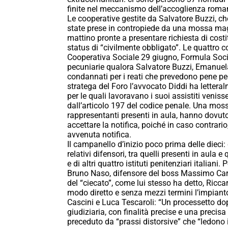
finite nel meccanismo dell’accoglienza romana, 
Le cooperative gestite da Salvatore Buzzi, 
state prese in contropiede da una mossa magi
mattino pronte a presentare richiesta di costit
status di “civilmente obbligato”. Le quattro 
Cooperativa Sociale 29 giugno, Formula Socia
pecuniarie qualora Salvatore Buzzi, Emanuel
condannati per i reati che prevedono pene pec
stratega del Foro l’avvocato Diddi ha letteral
per le quali lavoravano i suoi assistiti venis
dall’articolo 197 del codice penale. Una moss
rappresentanti presenti in aula, hanno dovuto 
accettare la notifica, poiché in caso contrari
avvenuta notifica.
Il campanello d’inizio poco prima delle dieci:
relativi difensori, tra quelli presenti in aula 
e di altri quattro istituti penitenziari italiani
Bruno Naso, difensore del boss Massimo Carmi
del “ciecato”, come lui stesso ha detto, Ricc
modo diretto e senza mezzi termini l’impiant
Cascini e Luca Tescaroli: “Un processetto d
giudiziaria, con finalità precise e una precisa
preceduto da “prassi distorsive” che “ledono i