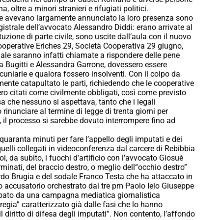
oltre a minori stranieri e rifugiati politici.
che avevano largamente annunciato la loro presenza sono
strale dell’avvocato Alessandro Diddi: erano arrivate al
uzione di parte civile, sono uscite dall’aula con il nuovo
cooperative Eriches 29, Società Cooperativa 29 giugno,
le saranno infatti chiamate a rispondere delle pene
a Bugitti e Alessandra Garrone, dovessero essere
uniarie e qualora fossero insolventi. Con il colpo da
mente catapultato le parti, richiedendo che le cooperative
sero citati come civilmente obbligati, così come previsto
a che nessuno si aspettava, tanto che i legali
rinunciare al termine di legge di trenta giorni per
o, il processo si sarebbe dovuto interrompere fino ad
 quaranta minuti per fare l’appello degli imputati e dei
e quelli collegati in videoconferenza dal carcere di Rebibbia
. Poi, da subito, i fuochi d’artificio con l’avvocato Giosuè
nati, del braccio destro, o meglio dell“occhio destro”
ardo Brugia e del sodale Franco Testa che ha attaccato in
o accusatorio orchestrato dai tre pm Paolo Ielo Giuseppe
opato da una campagna mediatica giornalistica
 regia” caratterizzato già dalle fasi che lo hanno
l diritto di difesa degli imputati”. Non contento, l’affondo