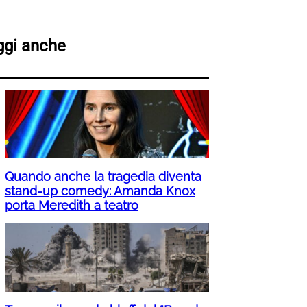
ggi anche
Quando anche la tragedia diventa
stand-up comedy: Amanda Knox
porta Meredith a teatro