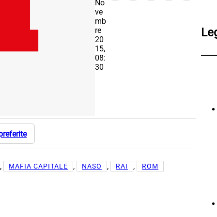
No
ve
mb
re
Le
20
15,
08:
30
preferite
, 
, 
, 
, 
MAFIA CAPITALE
NASO
RAI
ROM