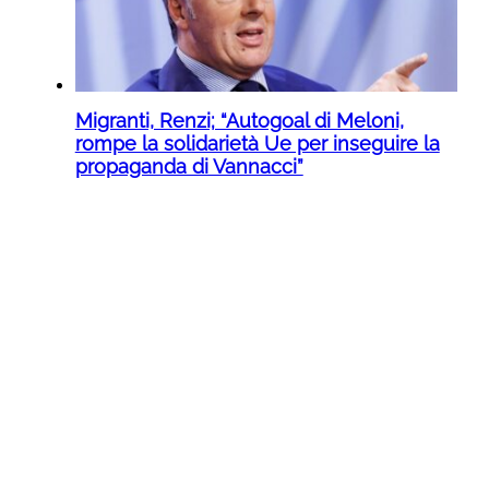
Migranti, Renzi; “Autogoal di Meloni,
rompe la solidarietà Ue per inseguire la
propaganda di Vannacci”