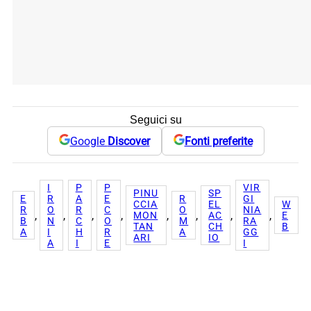
Seguici su
Google
Discover
Fonti preferite
I
P
P
VIR
PINU
SP
E
R
A
E
R
GI
CCIA
EL
W
R
O
R
C
O
NIA
, 
, 
, 
, 
, 
, 
, 
, 
MON
AC
E
B
N
C
O
M
RA
TAN
CH
B
A
I
H
R
A
GG
ARI
IO
A
I
E
I