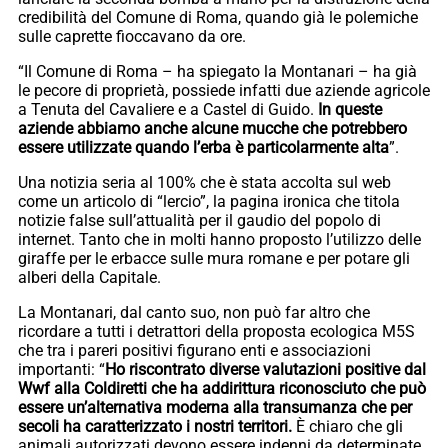
credibilità del Comune di Roma, quando già le polemiche
sulle caprette fioccavano da ore.
“Il Comune di Roma – ha spiegato la Montanari – ha già
le pecore di proprietà, possiede infatti due aziende agricole
a Tenuta del Cavaliere e a Castel di Guido.
In queste
aziende abbiamo anche alcune mucche che potrebbero
essere utilizzate quando l’erba è particolarmente alta
”.
Una notizia seria al 100% che è stata accolta sul web
come un articolo di “lercio”, la pagina ironica che titola
notizie false sull’attualità per il gaudio del popolo di
internet. Tanto che in molti hanno proposto l’utilizzo delle
giraffe per le erbacce sulle mura romane e per potare gli
alberi della Capitale.
La Montanari, dal canto suo, non può far altro che
ricordare a tutti i detrattori della proposta ecologica M5S
che tra i pareri positivi figurano enti e associazioni
importanti: “
Ho riscontrato diverse valutazioni positive dal
Wwf alla Coldiretti che ha addirittura riconosciuto che può
essere un’alternativa moderna alla transumanza che per
secoli ha caratterizzato i nostri territori.
È chiaro che gli
animali autorizzati devono essere indenni da determinate