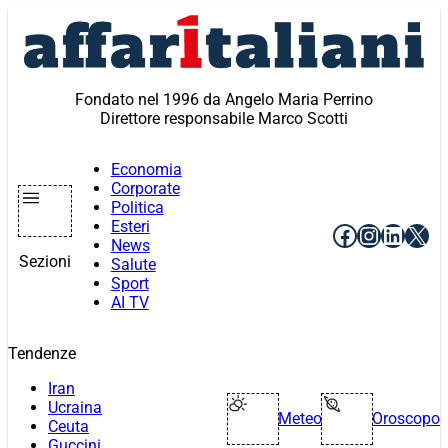
Vai
al
contenuto
Fondato nel 1996 da Angelo Maria Perrino
Direttore responsabile Marco Scotti
Economia
Corporate
Politica
Esteri
Facebook
Instagr
Linke
X
News
Sezioni
Salute
Sport
AI TV
Tendenze
Iran
Ucraina
Meteo
Oroscopo
Ceuta
Guccini