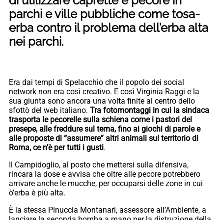
di utilizzare caprette e pecore in
parchi e ville pubbliche come tosa-
erba contro il problema dell’erba alta
nei parchi.
Era dai tempi di Spelacchio che il popolo dei social
network non era così creativo. E così Virginia Raggi e la
sua giunta sono ancora una volta finite al centro dello
sfottò del web italiano.
Tra fotomontaggi in cui la sindaca
trasporta le pecorelle sulla schiena come i pastori del
presepe, alle freddure sul tema, fino ai giochi di parole e
alle proposte di “assumere” altri animali sul territorio di
Roma, ce n’è per tutti i gusti
.
Il Campidoglio, al posto che mettersi sulla difensiva,
rincara la dose e avvisa che oltre alle pecore potrebbero
arrivare anche le mucche, per occuparsi delle zone in cui
ò’erba è più alta.
È la stessa Pinuccia Montanari, assessore all’Ambiente, a
lanciare la seconda bomba a mano per la distruzione della