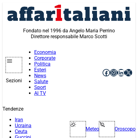
Vai
al
contenuto
Fondato nel 1996 da Angelo Maria Perrino
Direttore responsabile Marco Scotti
Economia
Corporate
Politica
Esteri
Facebook
Instagr
Linke
X
News
Sezioni
Salute
Sport
AI TV
Tendenze
Iran
Ucraina
Meteo
Oroscopo
Ceuta
Guccini