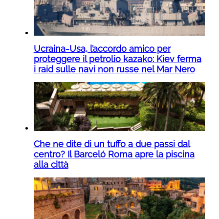
Ucraina-Usa, l’accordo amico per
proteggere il petrolio kazako: Kiev ferma
i raid sulle navi non russe nel Mar Nero
Che ne dite di un tuffo a due passi dal
centro? Il Barceló Roma apre la piscina
alla città