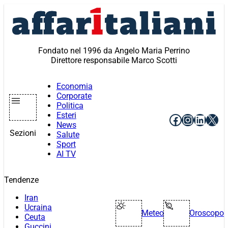
Vai
al
contenuto
Fondato nel 1996 da Angelo Maria Perrino
Direttore responsabile Marco Scotti
Economia
Corporate
Politica
Esteri
Facebook
Instagr
Linke
X
News
Sezioni
Salute
Sport
AI TV
Tendenze
Iran
Ucraina
Meteo
Oroscopo
Ceuta
Guccini