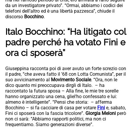
da un investigatore privato”. “Ormai, abbiamo i codici dei
telefoni dell’altro ed è una libertà pazzesca”, chiude il
discorso
Bocchino
.
Italo Bocchino: “Ha litigato col
padre perché ha votato Fini e
ora ci sposerà”
Giuseppina racconta poi di aver avuto un forte screzio con
il padre, “che aveva fatto il ’68 con Lotta Comunista”, per il
suo avvicinamento al
Movimento Sociale
. “Ora, non le
dico quanto mi preoccupava dirgli di Italo. – ha
raccontato la futura sposa – Alla fine, le mie tre sorelle
hanno organizzato una cena, gliel’ho confessato e lui:
almeno è intelligente”. “Pensi che storia: – afferma
Bocchino – si fa cacciare di casa per votare
Fini
e, sabato,
Fini ci sposerà con la fascia tricolore”.
Giorgia Meloni
però
non ci sarà: “Abbiamo rapporti politici, ma non ci
frequentiamo. Siamo generazioni diverse”.