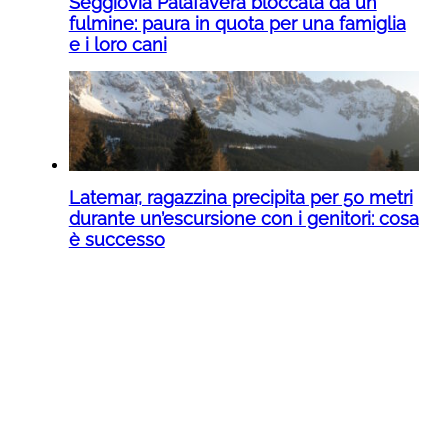
Seggiovia Palafavera bloccata da un
fulmine: paura in quota per una famiglia
e i loro cani
Latemar, ragazzina precipita per 50 metri
durante un’escursione con i genitori: cosa
è successo