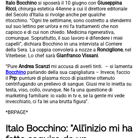
Italo Bocchino
si sposerà il 10 giugno con
Giuseppina
Ricci
, chirurga estetica 44enne a cui il direttore editoriale
del Secolo d’Italia si rivolge anche per qualche
ritocchino. “Ogni tre settimane, sono costretto a stendermi
sul suo lettino per un’ora e mi fa trattamenti che non
capisco e di cui non chiedo. Medicina rigenerativa,
comunque. Soprattutto, il suo lavoro è difendere i miei
capelli”, dichiara Bocchino in una intervista al Corriere
della Sera. La coppia convolerà a nozze a
Ronciglione
, nel
Viterbese. Lo chef sarà
Gianfranco Vissani
.
“Pure
Andrea Scanzi
mi accusa di averli tinti. – si lamenta
Bocchino
parlando della sua capigliatura – Invece, faccio
il
Prp
: punture di plasma ricco di piastrine ottenuto
centrifugando un prelievo di sangue. Giusi me lo inietta su
testa, viso, collo, ovunque. Ne fa una questione di
marketing familiare: io vado in tv e, se la gente mi vede
invecchiato, ci fa lei una brutta figura”.
*BRPAGE*
Italo Bocchino: “All’inizio mi ha