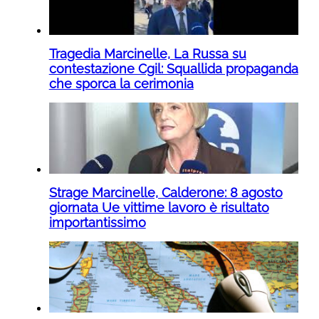
Tragedia Marcinelle, La Russa su
contestazione Cgil: Squallida propaganda
che sporca la cerimonia
Strage Marcinelle, Calderone: 8 agosto
giornata Ue vittime lavoro è risultato
importantissimo