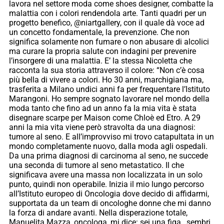
lavora nel settore moda come shoes designer, combatte la
malattia con i colori rendendola arte. Tanti quadri per un
progetto benefico, @niartgallery, con il quale dà voce ad
un concetto fondamentale, la prevenzione. Che non
significa solamente non fumare o non abusare di alcolici
ma curare la propria salute con indagini per prevenire
l’insorgere di una malattia. E’ la stessa Nicoletta che
racconta la sua storia attraverso il colore: “Non c’è cosa
più bella di vivere a colori. Ho 30 anni, marchigiana ma,
trasferita a Milano undici anni fa per frequentare l’Istituto
Marangoni. Ho sempre sognato lavorare nel mondo della
moda tanto che fino ad un anno fa la mia vita è stata
disegnare scarpe per Maison come Chloè ed Etro. A 29
anni la mia vita viene però stravolta da una diagnosi:
tumore al seno. E all’improvviso mi trovo catapultata in un
mondo completamente nuovo, dalla moda agli ospedali.
Da una prima diagnosi di carcinoma al seno, ne succede
una seconda di tumore al seno metastatico. Il che
significava avere una massa non localizzata in un solo
punto, quindi non operabile. Inizia il mio lungo percorso
all’Istituto europeo di Oncologia dove decido di affidarmi,
supportata da un team di oncologhe donne che mi danno
la forza di andare avanti. Nella disperazione totale,
Manuelita Mazza, oncologa, mi dice: sei una figa , sembri