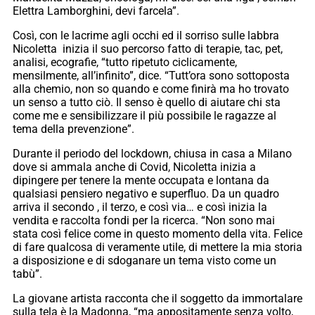
Elettra Lamborghini, devi farcela”.
Così, con le lacrime agli occhi ed il sorriso sulle labbra
Nicoletta inizia il suo percorso fatto di terapie, tac, pet,
analisi, ecografie, “tutto ripetuto ciclicamente,
mensilmente, all’infinito”, dice. “Tutt’ora sono sottoposta
alla chemio, non so quando e come finirà ma ho trovato
un senso a tutto ciò. Il senso è quello di aiutare chi sta
come me e sensibilizzare il più possibile le ragazze al
tema della prevenzione”.
Durante il periodo del lockdown, chiusa in casa a Milano
dove si ammala anche di Covid, Nicoletta inizia a
dipingere per tenere la mente occupata e lontana da
qualsiasi pensiero negativo e superfluo. Da un quadro
arriva il secondo , il terzo, e così via… e così inizia la
vendita e raccolta fondi per la ricerca. “Non sono mai
stata così felice come in questo momento della vita. Felice
di fare qualcosa di veramente utile, di mettere la mia storia
a disposizione e di sdoganare un tema visto come un
tabù”.
La giovane artista racconta che il soggetto da immortalare
sulla tela è la Madonna, “ma appositamente senza volto,