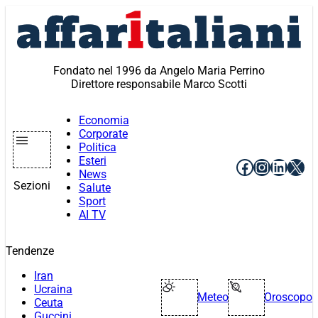
Vai
al
contenuto
Fondato nel 1996 da Angelo Maria Perrino
Direttore responsabile Marco Scotti
Economia
Corporate
Politica
Esteri
Facebook
Instagr
Linke
X
News
Sezioni
Salute
Sport
AI TV
Tendenze
Iran
Ucraina
Meteo
Oroscopo
Ceuta
Guccini