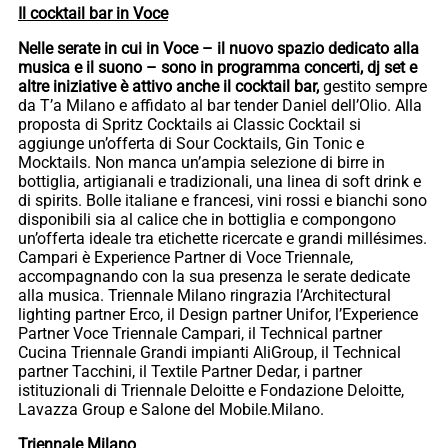
Il cocktail bar in Voce
Nelle serate in cui in Voce – il nuovo spazio dedicato alla
musica e il suono – sono in programma concerti, dj set e
altre iniziative è attivo anche il cocktail bar,
gestito sempre
da T’a Milano e affidato al bar tender Daniel dell’Olio. Alla
proposta di Spritz Cocktails ai Classic Cocktail si
aggiunge un’offerta di Sour Cocktails, Gin Tonic e
Mocktails. Non manca un’ampia selezione di birre in
bottiglia, artigianali e tradizionali, una linea di soft drink e
di spirits. Bolle italiane e francesi, vini rossi e bianchi sono
disponibili sia al calice che in bottiglia e compongono
un’offerta ideale tra etichette ricercate e grandi millésimes.
Campari è Experience Partner di Voce Triennale,
accompagnando con la sua presenza le serate dedicate
alla musica. Triennale Milano ringrazia l’Architectural
lighting partner Erco, il Design partner Unifor, l’Experience
Partner Voce Triennale Campari, il Technical partner
Cucina Triennale Grandi impianti AliGroup, il Technical
partner Tacchini, il Textile Partner Dedar, i partner
istituzionali di Triennale Deloitte e Fondazione Deloitte,
Lavazza Group e Salone del Mobile.Milano.
Triennale Milano