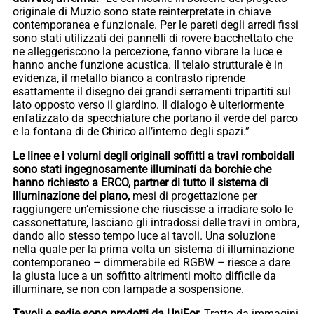
originale di Muzio sono state reinterpretate in chiave
contemporanea e funzionale. Per le pareti degli arredi fissi
sono stati utilizzati dei pannelli di rovere bacchettato che
ne alleggeriscono la percezione, fanno vibrare la luce e
hanno anche funzione acustica. Il telaio strutturale è in
evidenza, il metallo bianco a contrasto riprende
esattamente il disegno dei grandi serramenti tripartiti sul
lato opposto verso il giardino. Il dialogo è ulteriormente
enfatizzato da specchiature che portano il verde del parco
e la fontana di de Chirico all’interno degli spazi.”
Le linee e i volumi degli originali soffitti a travi romboidali
sono stati ingegnosamente illuminati da borchie che
hanno richiesto a ERCO, partner di tutto il sistema di
illuminazione del piano,
mesi di progettazione per
raggiungere un’emissione che riuscisse a irradiare solo le
cassonettature, lasciano gli intradossi delle travi in ombra,
dando allo stesso tempo luce ai tavoli. Una soluzione
nella quale per la prima volta un sistema di illuminazione
contemporaneo – dimmerabile ed RGBW – riesce a dare
la giusta luce a un soffitto altrimenti molto difficile da
illuminare, se non con lampade a sospensione.
Tavoli e sedie sono prodotti da UniFor.
Tratto da immagini