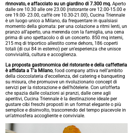
rinnovato, e affacciato su un giardino di 7.300 mq.
Aperto
dalle ore 10.30 alle ore 23.00 (ristorante ore 12.00-15.00 e
ore 19.00- 23.00, caffè ore 10.30-21.00), Cucina Triennale
è un luogo unico a Milano, da frequentare in qualsiasi
momento della giornata: per una colazione a ritmi lenti, un
pranzo all’aperto, una merenda con la famiglia, una cena
prima di uno spettacolo o di un concerto. 850 mq interni,
215 mq di triportico allestito come dehors, 186 coperti
totali (di cui 84 in esterno) per un’esperienza che unisce
convivialità, cultura e accoglienza.
La proposta gastronomica del ristorante e della caffetteria
è affidata a T’a Milano
, food company attiva nell’ambito
della cioccolateria d’eccellenza, del catering e banqueting
su misura, che promuove un rivoluzionario concept di
servizi per la ristorazione e dell’hôtelerie. Con un’offerta
che spazia dalle colazioni ai pranzi, dalle cene agli
aperitivi, Cucina Triennale è la destinazione ideale per
gustare cibi freschi proposti in un format elegante o più
semplice e disinvolto, trascorrendo del tempo piacevole in
un’atmosfera accogliente e conviviale.