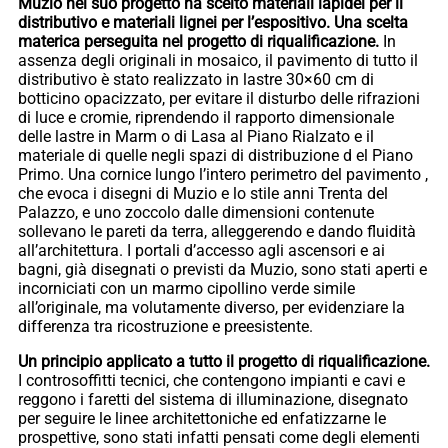
Muzio nel suo progetto ha scelto materiali lapidei per il
distributivo e materiali lignei per l’espositivo. Una scelta
materica perseguita nel progetto di riqualificazione.
In
assenza degli originali in mosaico, il pavimento di tutto il
distributivo è stato realizzato in lastre 30×60 cm di
botticino opacizzato, per evitare il disturbo delle rifrazioni
di luce e cromie, riprendendo il rapporto dimensionale
delle lastre in Marm o di Lasa al Piano Rialzato e il
materiale di quelle negli spazi di distribuzione d el Piano
Primo. Una cornice lungo l’intero perimetro del pavimento ,
che evoca i disegni di Muzio e lo stile anni Trenta del
Palazzo, e uno zoccolo dalle dimensioni contenute
sollevano le pareti da terra, alleggerendo e dando fluidità
all’architettura. I portali d’accesso agli ascensori e ai
bagni, già disegnati o previsti da Muzio, sono stati aperti e
incorniciati con un marmo cipollino verde simile
all’originale, ma volutamente diverso, per evidenziare la
differenza tra ricostruzione e preesistente.
Un principio applicato a tutto il progetto di riqualificazione.
I controsoffitti tecnici, che contengono impianti e cavi e
reggono i faretti del sistema di illuminazione, disegnato
per seguire le linee architettoniche ed enfatizzarne le
prospettive, sono stati infatti pensati come degli elementi