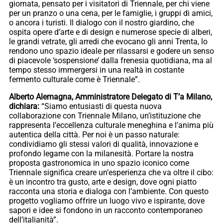
giornata, pensato per i visitatori di Triennale, per chi viene
per un pranzo o una cena, per le famiglie, i gruppi di amici,
o ancora i turisti. Il dialogo con il nostro giardino, che
ospita opere d’arte e di design e numerose specie di alberi,
le grandi vetrate, gli arredi che evocano gli anni Trenta, lo
rendono uno spazio ideale per rilassarsi e godere un senso
di piacevole ‘sospensione’ dalla frenesia quotidiana, ma al
tempo stesso immergersi in una realtà in costante
fermento culturale come è Triennale”.
Alberto Alemagna, Amministratore Delegato di T’a Milano,
dichiara:
“Siamo entusiasti di questa nuova
collaborazione con Triennale Milano, un’istituzione che
rappresenta l’eccellenza culturale meneghina e l’anima più
autentica della città. Per noi è un passo naturale:
condividiamo gli stessi valori di qualità, innovazione e
profondo legame con la milanesità. Portare la nostra
proposta gastronomica in uno spazio iconico come
Triennale significa creare un’esperienza che va oltre il cibo:
è un incontro tra gusto, arte e design, dove ogni piatto
racconta una storia e dialoga con l’ambiente. Con questo
progetto vogliamo offrire un luogo vivo e ispirante, dove
sapori e idee si fondono in un racconto contemporaneo
dell’italianità”.