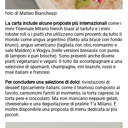
foto di Matteo Bianchessi
La carta include alcune proposte più internazionali
come i
mini-Triennale Milano french toast al tartufo e i mini
lobster roll o i piatti che utilizzano carni proventi da tutto il
mondo come angus argentino (filetto alla brace con fondo
bruno), angus americano (tagliata con olio, rosmarino e
sale Maldon) e Wagyu (nelle versioni bresaola con purea
di lamponi e pan brioche). Sono presenti anche diversi
piatti vegetariani e vegani. Il tutto da accompagnare a una
selezione di spumanti, champagne, vini bianchi, rossi e
rosé italiani e francesi.
Per concludere una selezione di dolci:
rivisitazioni di
dessert tipicamente italiani, come il tiramisù composto al
tavolo, cannoncini farciti al momento, la torta caprese, la
torta pere e cioccolato. Ma non mancano neppure gelati,
cheesecake e una degustazione di praline T’a Milano. È
inoltre disponibile una proposta di menu dedicata ai più
piccoli.