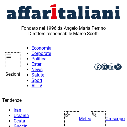
Vai
al
contenuto
Fondato nel 1996 da Angelo Maria Perrino
Direttore responsabile Marco Scotti
Economia
Corporate
Politica
Esteri
Facebook
Instagr
Linke
X
News
Sezioni
Salute
Sport
AI TV
Tendenze
Iran
Ucraina
Meteo
Oroscopo
Ceuta
Guccini