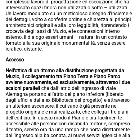
complesso lavoro di progettazione ed esecuzione che ha
interessato spazi finora non utilizzati o sotto – utilizzati.
Un lavoro modulato su un meticoloso disegno d’insieme e
dei dettagli, volto a conferire ordine e chiarezza ai principi
architettonici originali e alla loro leggibilità, riprendendo i
crocevia degli assi di Muzio, e le connessioni interno –
esterno, il dialogo esseri umani – natura. In un contesto
tornato alla sua originale monumentalità, senza essere
ieratico, distante.
Accesso
Nell’ottica di un ritorno alla distribuzione progettata da
Muzio, il collegamento tra Piano Terra e Piano Parco
avviene nuovamente, ed esclusivamente, attraverso i due
scaloni paralleli
che dall’ atrio dell’ingresso di viale
Alemagna portano all’atrio del piano inferiore (liberato
dagli uffici e dalla ex Biblioteca del progetto) e attraverso
un ulteriore ascensore, il cui vano è già presente nel
progetto originale e mai realizzato, che collega i tre piani
dell’edificio. In questo modo il Piano è più facilmen te
accessibile alle persone con disabilità motorie, compreso
il teatro, servito ora da una rampa che porta direttamente
dall’ingresso alla balconata, ai nuovi servizi igienici e alla