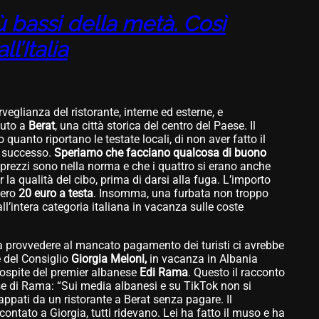
ù bassi della metà. Così
ll’Italia
eglianza del ristorante, interne ed esterne, e
nuto a
Berat
, una città storica del centro del Paese. Il
quanto riportano le testate locali, di non aver fatto il
i successo.
Speriamo che facciano qualcosa di buono
 prezzi sono nella norma e che i quattro si erano anche
 la qualità del cibo, prima di darsi alla fuga. L’importo
vero
20 euro a testa
. Insomma, una furbata non troppo
all’intera categoria italiana in vacanza sulle coste
a provvedere al mancato pagamento dei turisti ci avrebbe
 del Consiglio
Giorgia Meloni,
in vacanza in Albania
 ospite del premier albanese
Edi Rama
. Questo il racconto
sse di Rama: “Sui media albanesi e su TikTok non si
cappati da un ristorante a Berat senza pagare. Il
ontato a Giorgia, tutti ridevano. Lei ha fatto il muso e ha