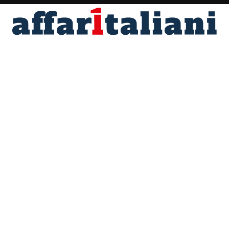
Fondato nel 1996 da Angelo Maria Perrino
Direttore responsabile Marco Scotti