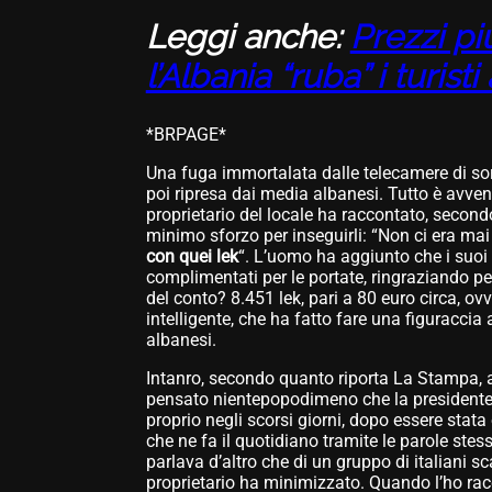
Leggi anche:
Prezzi pi
l’Albania “ruba” i turisti a
*BRPAGE*
Una fuga immortalata dalle telecamere di sorv
poi ripresa dai media albanesi. Tutto è avve
proprietario del locale ha raccontato, secondo 
minimo sforzo per inseguirli: “Non ci era ma
con quei lek
“. L’uomo ha aggiunto che i suoi
complimentati per le portate, ringraziando per
del conto? 8.451 lek, pari a 80 euro circa, ov
intelligente, che ha fatto fare una figuraccia 
albanesi.
Intanro, secondo quanto riporta La Stampa, 
pensato nientepopodimeno che la presidente
proprio negli scorsi giorni, dopo essere stata
che ne fa il quotidiano tramite le parole ste
parlava d’altro che di un gruppo di italiani s
proprietario ha minimizzato. Quando l’ho racc