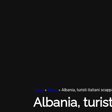
Home
»
News
»
Albania, turisti italiani sca
Albania, turis