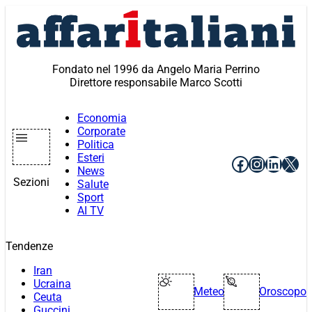
Vai
al
contenuto
Fondato nel 1996 da Angelo Maria Perrino
Direttore responsabile Marco Scotti
Economia
Corporate
Politica
Esteri
Facebook
Instagr
Linke
X
News
Sezioni
Salute
Sport
AI TV
Tendenze
Iran
Ucraina
Meteo
Oroscopo
Ceuta
Guccini