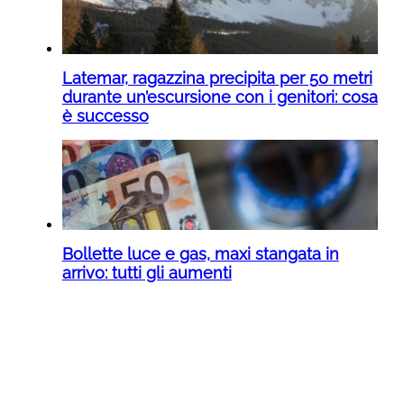
Latemar, ragazzina precipita per 50 metri
durante un’escursione con i genitori: cosa
è successo
Bollette luce e gas, maxi stangata in
arrivo: tutti gli aumenti