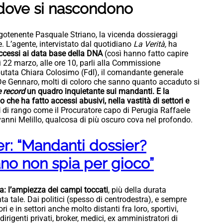
 dove si nascondono
uogotenente Pasquale Striano, la vicenda dossieraggi
. L’agente, intervistato dal quotidiano
La Verità,
ha
accessi ai data base della DNA
(così hanno fatto capire
dì 22 marzo, alle ore 10, parli alla Commissione
putata Chiara Colosimo (FdI), il comandante generale
 De Gennaro, molti di coloro che sanno quanto accaduto si
e record
un quadro inquietante sui mandanti. E la
che ha fatto accessi abusivi, nella vastità di settori e
i
di rango come il Procuratore capo di Perugia Raffaele
anni Melillo, qualcosa di più oscuro cova nel profondo.
r: “Mandanti dossier?
iano non spia per gioco”
a: l’ampiezza dei campi toccati
, più della durata
nta tale. Dai politici (spesso di centrodestra), e sempre
ori e in settori anche molto distanti fra loro, sportivi,
dirigenti privati, broker, medici, ex amministratori di