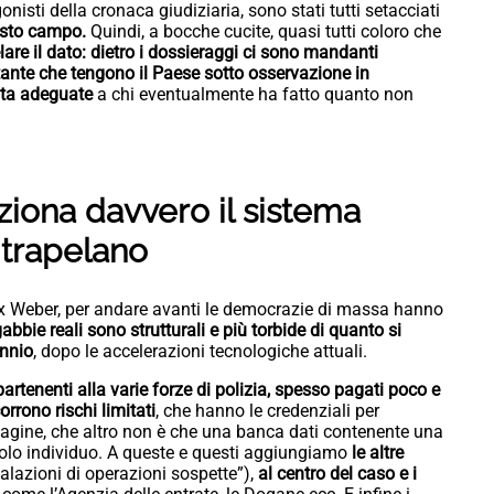
nisti della cronaca giudiziaria, sono stati tutti setacciati
uesto campo.
Quindi, a bocche cucite, quasi tutti coloro che
lare il dato: dietro i dossieraggi ci sono mandanti
rtante che tengono il Paese sotto osservazione in
ita adeguate
a chi eventualmente ha fatto quanto non
iona davvero il sistema
 trapelano
x Weber, per andare avanti le democrazie di massa hanno
gabbie reali sono strutturali e più torbide di quanto si
ennio
, dopo le accelerazioni tecnologiche attuali.
artenenti alla varie forze di polizia, spesso pagati poco e
rrono rischi limitati
, che hanno le credenziali per
dagine, che altro non è che una banca dati contenente una
golo individuo. A queste e questi aggiungiamo
le altre
lazioni di operazioni sospette”),
al centro del caso e i