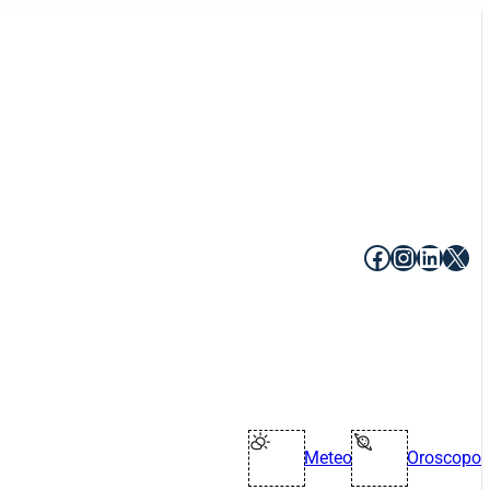
Facebook
Instagr
Linke
X
Meteo
Oroscopo