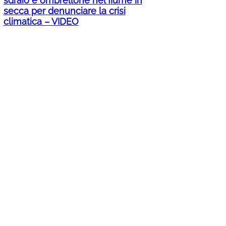
sdraio e ombrellone nel fiume in
secca per denunciare la crisi
climatica – VIDEO