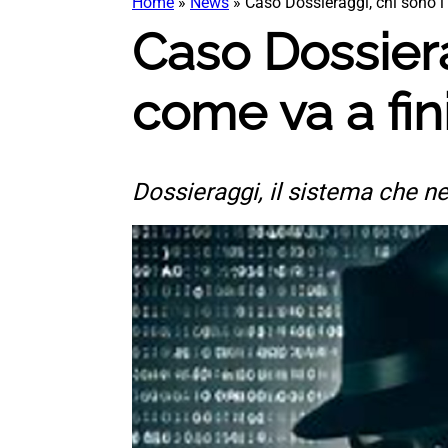
Home
»
News
»
Caso Dossieraggi, chi sono i
Caso Dossiera
come va a fin
Dossieraggi, il sistema che n