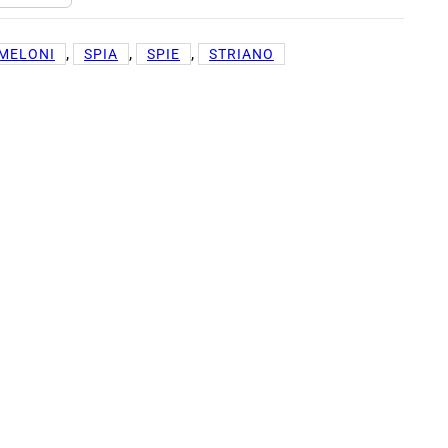
, 
, 
, 
MELONI
SPIA
SPIE
STRIANO