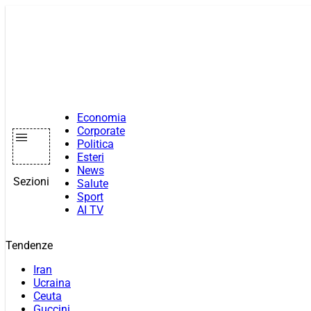
Vai
al
contenuto
Economia
Corporate
Politica
Esteri
News
Sezioni
Salute
Sport
AI TV
Tendenze
Iran
Ucraina
Ceuta
Guccini