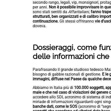
secondo rango, legali, vip, monsignori, protago
per anni.
Non è possibile improvvisare in q
sono stati sentiti da
Affaritaliani,
fanno trape
strutturati, ben organizzati e di calibro impo
continuazione.
Gli stessi offriranno
vie d’usc
doveva.
Dossieraggi, come funz
delle informazioni che
Parafrasando il grande studioso tedesco Ma
bisogno di gabbie razionali di gestione.
E le 
immagini, diffuse nel Paese da qualche dec
Abbiamo in Italia più di
100.000 soggetti, app
male e che nel caso di violazioni del genere co
accedere allo SDI, acronimo di sistema di in
miriade di informazioni riguardanti ogni sin
banche dati, come le SOS
(acronimo di “segna