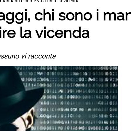
 mandanti e come va a finire la vicenda
ggi, chi sono i ma
ire la vicenda
essuno vi racconta