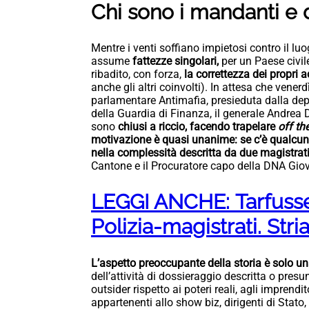
Chi sono i mandanti e
Mentre i venti soffiano impietosi contro il l
assume
fattezze singolari,
per un Paese civile
ribadito, con forza,
la correttezza dei propri 
anche gli altri coinvolti). In attesa che vener
parlamentare Antimafia, presieduta dalla de
della Guardia di Finanza, il generale Andrea
sono
chiusi a riccio, facendo trapelare
off th
motivazione è quasi unanime: se c’è qualcuno 
nella complessità descritta da due magistrat
Cantone e il Procuratore capo della DNA Giov
LEGGI ANCHE: Tarfusse
Polizia-magistrati. Str
L’aspetto preoccupante della storia è solo un
dell’attività di dossieraggio descritta o presu
outsider rispetto ai poteri reali, agli imprendit
appartenenti allo show biz, dirigenti di Stato, 