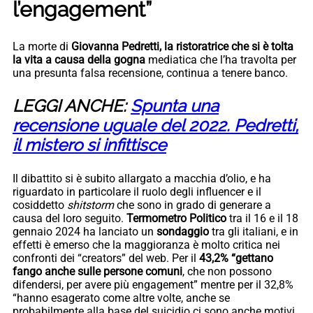
l’engagement”
La morte di
Giovanna Pedretti, la ristoratrice che si è tolta
la vita a causa della gogna
mediatica che l’ha travolta per
una presunta falsa recensione, continua a tenere banco.
LEGGI ANCHE:
Spunta una
recensione uguale del 2022. Pedretti,
il mistero si infittisce
Il dibattito si è subito allargato a macchia d’olio, e ha
riguardato in particolare il ruolo degli influencer e il
cosiddetto
shitstorm
che sono in grado di generare a
causa del loro seguito.
Termometro Politico
tra il 16 e il 18
gennaio 2024 ha lanciato un
sondaggio
tra gli italiani, e in
effetti è emerso che la maggioranza è molto critica nei
confronti dei “creators” del web. Per il
43,2% “gettano
fango anche sulle persone comuni
, che non possono
difendersi, per avere più engagement” mentre per il 32,8%
“hanno esagerato come altre volte, anche se
probabilmente alla base del suicidio ci sono anche motivi