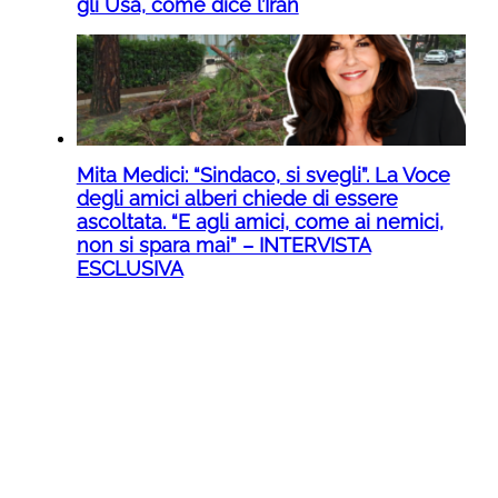
gli Usa, come dice l’Iran
Mita Medici: “Sindaco, si svegli”. La Voce
degli amici alberi chiede di essere
ascoltata. “E agli amici, come ai nemici,
non si spara mai” – INTERVISTA
ESCLUSIVA