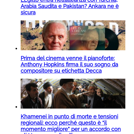
Arabia Saudita e Pakistan? Ankara ne è
sicura
Prima del cinema venne il pianoforte:
Anthony Hopkins firma il suo sogno da
compositore su etichetta Decca
Khamenei in punto di morte e tensioni
regionali: ecco perché questo è “il
momento migliore” per un accordo con