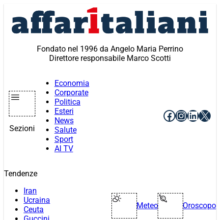
Vai
al
contenuto
Fondato nel 1996 da Angelo Maria Perrino
Direttore responsabile Marco Scotti
Economia
Corporate
Politica
Esteri
Facebook
Instagr
Linke
X
News
Sezioni
Salute
Sport
AI TV
Tendenze
Iran
Ucraina
Meteo
Oroscopo
Ceuta
Guccini