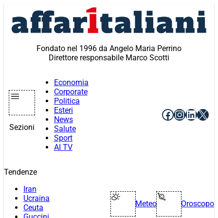
Vai
al
contenuto
Fondato nel 1996 da Angelo Maria Perrino
Direttore responsabile Marco Scotti
Economia
Corporate
Politica
Esteri
Facebook
Instagr
Linke
X
News
Sezioni
Salute
Sport
AI TV
Tendenze
Iran
Ucraina
Meteo
Oroscopo
Ceuta
Guccini