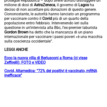
prosegue Repubblica – dopo avere dovuto distruggere un
milione di dosi di
AstraZeneca
, il governo di
Lagos
ha
deciso di non accettare più donazioni di questo genere.
Ciononostante, le autorità hanno lanciato un programma
per vaccinare contro il
Covid
più di un quarto della
popolazione entro febbraio. Intervenendo ieri sulla
questione in un’intervista alla Bbc, l’ex-premier laburista
Gordon Brown
ha detto che la mancanza di un piano
internazionale per vaccinare i paesi poveri «è una macchia
sulla coscienza occidentale”.
LEGGI ANCHE
Ecco la nuova villa di Berlusconi a Roma (ci visse
Zeffirelli): FOTO e VIDEO
Covid, Altamedica: “72% dei positivi è vaccinato, mRNA
inefficace”