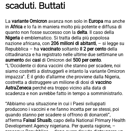
scaduti. Buttati
La
variante Omicron
avanza non solo in
Europa
ma anche
in
Africa
e lo fa in maniera molto più potente e diffusa di
quanto non fosse successo con la
delta
. Il caso della
Nigeria
è emblematico. Si tratta della più popolosa
nazione africana, con
206 milioni di abitanti
, – si legge su
Repubblica – ha
vaccinato
soltanto
il 2 per cento
della
cittadinanza e ha registrato nelle ultime due settimane un
aumento
dei
casi
di Omicron del
500 per cento
.
“L’Occidente ci dona vaccini che stanno per scadere, noi
siamo costretti a distruggerli e intanto la variante Omicron
impazza”. È il grido d’allarme che proviene dalla Nigeria,
costretta a distruggere un milione di dosi di
vaccino
AstraZeneca
perché era troppo vicino alla data di
scadenza e non avrebbe fatto in tempo a somministrarlo.
“Abbiamo una situazione in cui i Paesi sviluppati
producono i vaccini e ne fanno incetta per se stessi, poi
quando stanno per scadere si offrono di donarceli”,
afferma
Faisal Shuaib
, capo della National Primary Health
Development Agency nigeriana. Per questa ragione, –