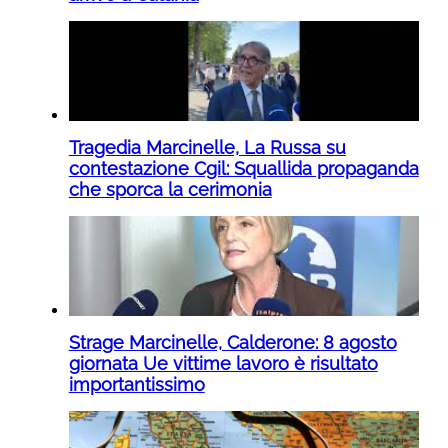
Tragedia Marcinelle, La Russa su
contestazione Cgil: Squallida propaganda
che sporca la cerimonia
Strage Marcinelle, Calderone: 8 agosto
giornata Ue vittime lavoro è risultato
importantissimo