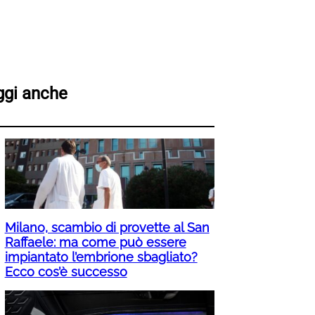
ggi anche
Milano, scambio di provette al San
Raffaele: ma come può essere
impiantato l’embrione sbagliato?
Ecco cos’è successo