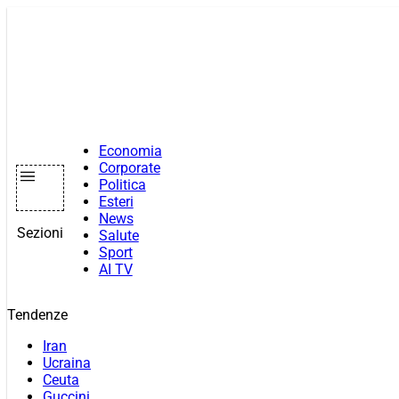
Vai
al
contenuto
Economia
Corporate
Politica
Esteri
News
Sezioni
Salute
Sport
AI TV
Tendenze
Iran
Ucraina
Ceuta
Guccini