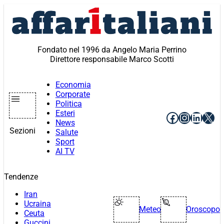
Vai
al
contenuto
Fondato nel 1996 da Angelo Maria Perrino
Direttore responsabile Marco Scotti
Economia
Corporate
Politica
Esteri
Facebook
Instagr
Linke
X
News
Sezioni
Salute
Sport
AI TV
Tendenze
Iran
Ucraina
Meteo
Oroscopo
Ceuta
Guccini