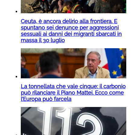
Ceuta, è ancora delirio alla frontiera. E
spuntano sei denunce per aggressioni
sessuali ai danni dei migranti sbarcati in
massa il 30 luglio
La tonnellata che vale cinque: il carbonio
può rilanciare il Piano Mattei. Ecco come
l’Europa può farcela