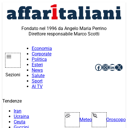
Vai
al
contenuto
Fondato nel 1996 da Angelo Maria Perrino
Direttore responsabile Marco Scotti
Economia
Corporate
Politica
Esteri
Facebook
Instagr
Linke
X
News
Sezioni
Salute
Sport
AI TV
Tendenze
Iran
Ucraina
Meteo
Oroscopo
Ceuta
Guccini