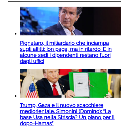
Pignataro, il miliardario che inciampa
sugli affitti: Ion paga, ma in ritardo. E in
alcune sedi i dipendenti restano fuori
dagli uffici
Trump, Gaza e il nuovo scacchiere
mediorientale. Simonini (Domino): “La
base Usa nella Striscia? Un piano per il
dopo-Hamas”