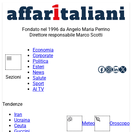
Vai
al
contenuto
Fondato nel 1996 da Angelo Maria Perrino
Direttore responsabile Marco Scotti
Economia
Corporate
Politica
Esteri
Facebook
Instagr
Linke
X
News
Sezioni
Salute
Sport
AI TV
Tendenze
Iran
Ucraina
Meteo
Oroscopo
Ceuta
Guccini