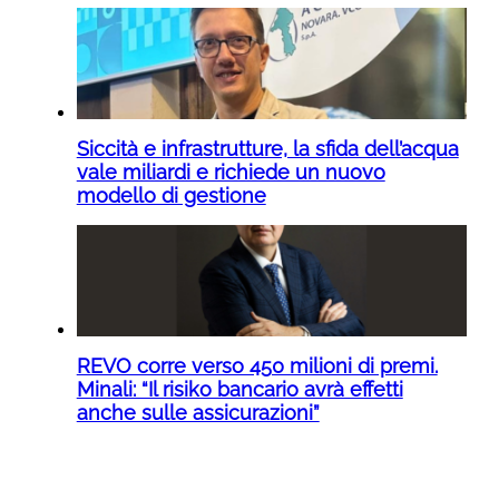
Siccità e infrastrutture, la sfida dell’acqua
vale miliardi e richiede un nuovo
modello di gestione
REVO corre verso 450 milioni di premi.
Minali: “Il risiko bancario avrà effetti
anche sulle assicurazioni”