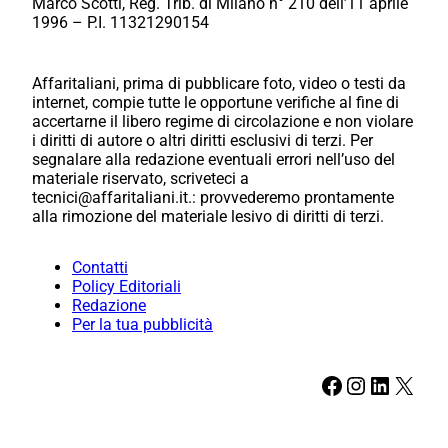
Marco Scotti, Reg. Trib. di Milano n° 210 dell’11 aprile
1996 – P.I. 11321290154
Affaritaliani, prima di pubblicare foto, video o testi da
internet, compie tutte le opportune verifiche al fine di
accertarne il libero regime di circolazione e non violare
i diritti di autore o altri diritti esclusivi di terzi. Per
segnalare alla redazione eventuali errori nell’uso del
materiale riservato, scriveteci a
tecnici@affaritaliani.it.: provvederemo prontamente
alla rimozione del materiale lesivo di diritti di terzi.
Contatti
Policy Editoriali
Redazione
Per la tua pubblicità
Facebook
Instagram
LinkedIn
X