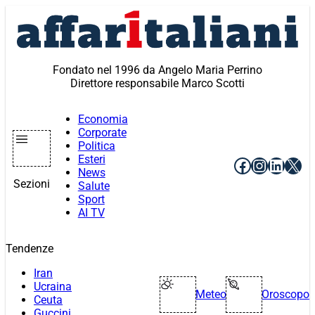
Vai
al
contenuto
Fondato nel 1996 da Angelo Maria Perrino
Direttore responsabile Marco Scotti
Economia
Corporate
Politica
Esteri
Facebook
Instagr
Linke
X
News
Sezioni
Salute
Sport
AI TV
Tendenze
Iran
Ucraina
Meteo
Oroscopo
Ceuta
Guccini