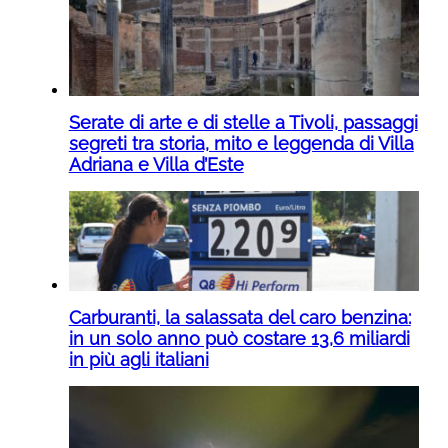
Serate di arte e di stelle a Tivoli, passaggi
segreti tra storia, mito e leggenda di Villa
Adriana e Villa d’Este
Carburanti, la salassata del caro benzina:
in un solo anno può costare 13,6 miliardi
in più agli italiani