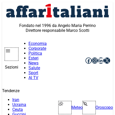
Vai
al
contenuto
Fondato nel 1996 da Angelo Maria Perrino
Direttore responsabile Marco Scotti
Economia
Corporate
Politica
Esteri
Facebook
Instagr
Linke
X
News
Sezioni
Salute
Sport
AI TV
Tendenze
Iran
Ucraina
Meteo
Oroscopo
Ceuta
Guccini