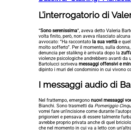
L’interrogatorio di Vale
“
Sono serenissima
“, aveva detto Valeria Bart
volta finito, però, non aveva rilasciato alcun
avvocato: “Ha raccontato
la sua verità
e quel
molto sofferto”. Per il momento, sulla donna,
denuncia per stalikng è arrivata dopo la
zuffa
violenze psicologiche andrebbero avanti da u
Bartolucci scriveva
messaggi offensivi e min
dipinto i muri del condominio in cui vivono con
I messaggi audio di Ba
Nel frattempo, emergono
nuovi messaggi vo
Bianchi. Sono trasmetti da
Pomeriggio Cinq
vorrei fare un’incisione come durante l’autops
prigionieri e pensava di essere talmente fur
avrebbe proprio privata anche di quel bricio
che nel momento in cui va a letto con un’altr