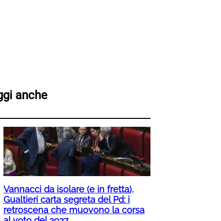
ggi anche
Vannacci da isolare (e in fretta),
Gualtieri carta segreta del Pd: i
retroscena che muovono la corsa
al voto del 2027