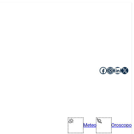
Facebook
Instagr
Linke
X
Meteo
Oroscopo