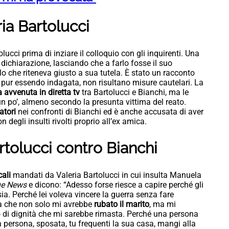
ria Bartolucci
olucci prima di inziare il colloquio con gli inquirenti. Una
a dichiarazione, lasciando che a farlo fosse il suo
lo che riteneva giusto a sua tutela. È stato un racconto
 pur essendo indagata, non risultano misure cautelari. La
 avvenuta in diretta tv
tra Bartolucci e Bianchi, ma le
n po’, almeno secondo la presunta vittima del reato.
atori
nei confronti di Bianchi ed è anche accusata di aver
 degli insulti rivolti proprio all’ex amica.
rtolucci contro Bianchi
cali
mandati da Valeria Bartolucci in cui insulta Manuela
ue News
e dicono: “Adesso forse riesce a capire perché gli
ia. Perché lei voleva vincere la guerra senza fare
ba che non solo mi avrebbe
rubato il marito
, ma mi
lo di dignità che mi sarebbe rimasta. Perché una persona
a persona, sposata, tu frequenti la sua casa, mangi alla