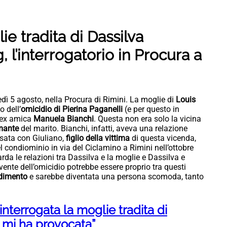
ie tradita di Dassilva
, l’interrogatorio in Procura a
nedì 5 agosto, nella Procura di Rimini. La moglie di
Louis
 dell’
omicidio di Pierina Paganelli
(e per questo in
’ex amica
Manuela Bianchi
. Questa non era solo la vicina
mante
del marito. Bianchi, infatti, aveva una relazione
sata con Giuliano,
figlio della vittima
di questa vicenda,
l condiominio in via del Ciclamino a Rimini nell’ottobre
arda le relazioni tra Dassilva e la moglie e Dassilva e
ovente dell’omicidio potrebbe essere proprio tra questi
radimento
e sarebbe diventata una persona scomoda, tanto
nterrogata la moglie tradita di
 mi ha provocata”