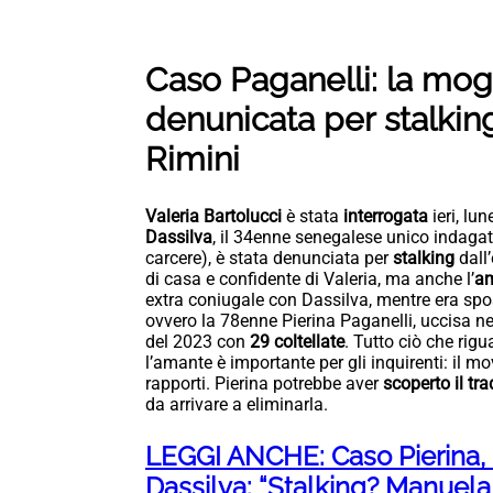
Caso Paganelli: la mogl
denunicata per stalking
Rimini
Valeria Bartolucci
è stata
interrogata
ieri, lu
Dassilva
, il 34enne senegalese unico indagato
carcere), è stata denunciata per
stalking
dall
di casa e confidente di Valeria, ma anche l’
a
extra coniugale con Dassilva, mentre era spo
ovvero la 78enne Pierina Paganelli, uccisa ne
del 2023 con
29 coltellate
. Tutto ciò che rigu
l’amante è importante per gli inquirenti: il m
rapporti. Pierina potrebbe aver
scoperto il t
da arrivare a eliminarla.
LEGGI ANCHE: Caso Pierina, i
Dassilva: “Stalking? Manuela