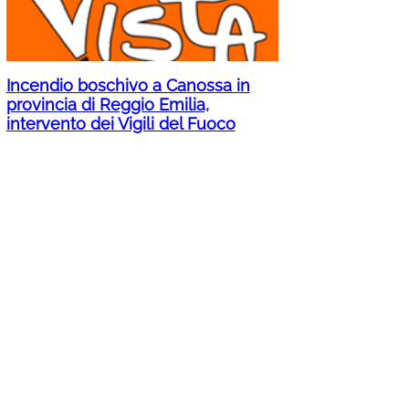
Incendio boschivo a Canossa in
provincia di Reggio Emilia,
intervento dei Vigili del Fuoco