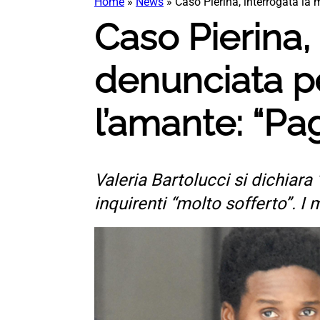
Home
»
News
»
Caso Pierina, interrogata la 
Caso Pierina,
denunciata pe
l’amante: “Pa
Valeria Bartolucci si dichiara
inquirenti “molto sofferto”. I 