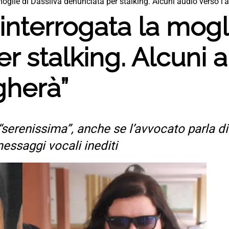
moglie di Dassilva denunciata per stalking. Alcuni audio verso l
 interrogata la mogl
r stalking. Alcuni 
gherà”
 “serenissima”, anche se l’avvocato parla di
messaggi vocali inediti