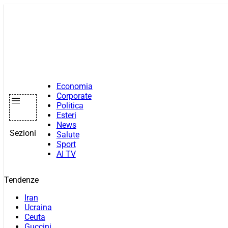
Vai
al
contenuto
Economia
Corporate
Politica
Esteri
News
Sezioni
Salute
Sport
AI TV
Tendenze
Iran
Ucraina
Ceuta
Guccini