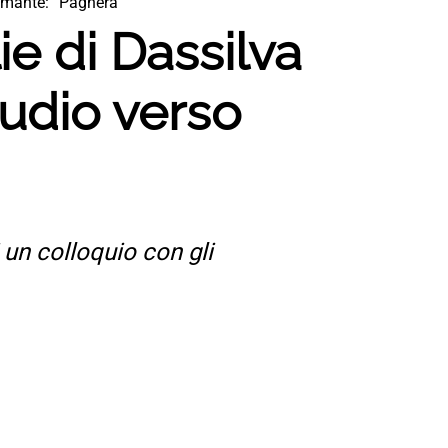
’amante: “Pagherà”
ie di Dassilva
audio verso
 un colloquio con gli