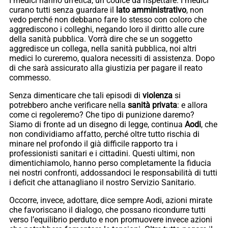
I medici hanno un’etica, un codice da rispettare. I medici
curano tutti senza guardare il
lato amministrativo
, non
vedo perché non debbano fare lo stesso con coloro che
aggrediscono i colleghi, negando loro il diritto alle cure
della sanità pubblica. Vorrà dire che se un soggetto
aggredisce un collega, nella sanità pubblica, noi altri
medici lo cureremo, qualora necessiti di assistenza. Dopo
di che sarà assicurato alla giustizia per pagare il reato
commesso.
Senza dimenticare che tali episodi di
violenza
si
potrebbero anche verificare nella
sanità privata
: e allora
come ci regoleremo? Che tipo di punizione daremo?
Siamo di fronte ad un disegno di legge, continua
Aodi
, che
non condividiamo affatto, perché oltre tutto rischia di
minare nel profondo il già difficile rapporto tra i
professionisti sanitari e i cittadini. Questi ultimi, non
dimentichiamolo, hanno perso completamente la fiducia
nei nostri confronti, addossandoci le responsabilità di tutti
i deficit che attanagliano il nostro Servizio Sanitario.
Occorre, invece, adottare, dice sempre Aodi, azioni mirate
che favoriscano il dialogo, che possano ricondurre tutti
verso l’equilibrio perduto e non promuovere invece azioni