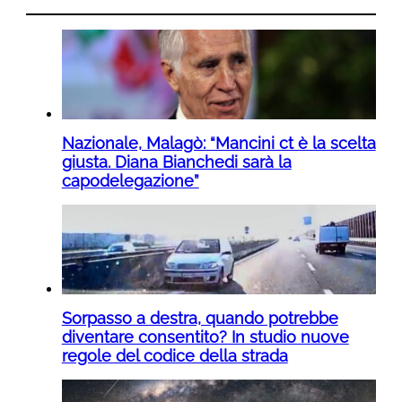
Nazionale, Malagò: “Mancini ct è la scelta
giusta. Diana Bianchedi sarà la
capodelegazione”
Sorpasso a destra, quando potrebbe
diventare consentito? In studio nuove
regole del codice della strada