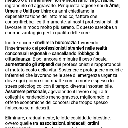
medico o un infermiere, non è necessario, se possibile,
ingrandirlo ed aggravarlo. Per questa ragione noi di
Amsi
,
Umem
e
Uniti
per Unire
da anni chiediamo la
depenalizzazione dell’atto medico, fattore che
consentirebbe, legittimamente, ai nostri professionisti, di
lavorare in modo molto più sereno. E questo sarebbe un
enorme vantaggio per la qualità delle cure.
Inoltre occorre
snellire la burocrazia
favorendo
l’inserimento dei
professionisti stranieri nelle realtà
concorsuali regionali
e
cancellando l’obbligo di
cittadinanza
. E poi ancora diminuire il peso fiscale,
aumentando gli stipendi
dei professionisti e rapportandoli
al mutato costo della vita. Sostenere e proteggere medici e
infermieri che lavorano nelle aree di emergenza urgenza
dove ogni giorno si combatte con la morte e spesso lo
stress psicologico, con il tempo, diventa insostenibile.
Assumere personale
, agevolando il lavoro degli altri
colleghi e rendendolo meno gravoso, migliorando le
offerte economiche dei concorsi che troppo spesso
finiscono semi deserti.
Eliminare, gradualmente, le lotte cosiddette intestine,
ovvero quelle tra
associazioni
,
sindacati
,
ordini