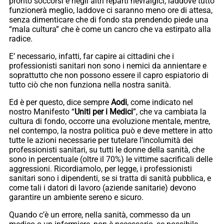
pronto soccorsi e negli altri reparti nevralgici, laddove tutto
funzionerà meglio, laddove ci saranno meno ore di attesa,
senza dimenticare che di fondo sta prendendo piede una
“mala cultura” che è come un cancro che va estirpato alla
radice.
E’ necessario, infatti, far capire ai cittadini che i
professionisti sanitari non sono i nemici da annientare e
soprattutto che non possono essere il capro espiatorio di
tutto ciò che non funziona nella nostra sanità.
Ed è per questo, dice sempre
Aodi
, come indicato nel
nostro Manifesto “
Uniti per i Medici
”, che va cambiata la
cultura di fondo, occorre una evoluzione mentale, mentre,
nel contempo, la nostra politica può e deve mettere in atto
tutte le azioni necessarie per tutelare l’incolumità dei
professionisti sanitari, su tutti le donne della sanità, che
sono in percentuale (oltre il 70%) le vittime sacrificali delle
aggressioni. Ricordiamolo, per legge, i professionisti
sanitari sono i dipendenti, se si tratta di sanità pubblica, e
come tali i datori di lavoro (aziende sanitarie) devono
garantire un ambiente sereno e sicuro.
Quando c’è un errore, nella sanità, commesso da un