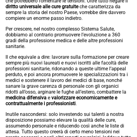
che potrebbero fomentare le tensioni. Oltre tutto negare il
diritto universale alle cure gratuite
che caratterizza da
sempre la storia del nostro Paese, vorrebbe dire davvero
compiere un enorme passo indietro.
Per crescere, nel nostro complesso Sistema Salute,
dobbiamo al contrario promuovere l’evoluzione a 360
gradi della professione medica e delle altre professioni
sanitarie.
Il che equivale a dire: lavorare sulla formazione per creare
sempre più nuovi laureati e nuovi iscritti alle facoltà delle
professioni sanitarie, ridonando a queste ultime l’appeal
perduto, e poi ancora promuovere le specializzazioni tra i
medici e sostenere il lavoro dei medici di base, nonché
sanare la grave carenza di personale con gli organici
ridotti all’osso, arginare le fughe all’estero, combattere la
medicina difensiva
e
valorizzare economicamente e
contrattualmente i professionisti
.
Inutile nascondersi: solo investendo sui talenti a nostra
disposizione possiamo elevare la qualità delle cure,
assumendo personale e riducendo così anche le liste di
attesa. Tutto questo creerà di certo meno tensioni nei