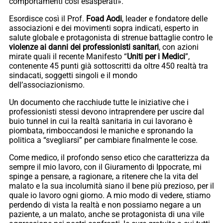
comportamenti così esasperati».
Esordisce così il Prof.
Foad Aodi
, leader e fondatore delle
associazioni e dei movimenti sopra indicati, esperto in
salute globale e protagonista di strenue battaglie contro le
violenze ai danni dei professionisti sanitari
, con azioni
mirate quali il recente Manifesto “
Uniti per i Medici
”,
contenente 45 punti già sottoscritti da oltre 450 realtà tra
sindacati, soggetti singoli e il mondo
dell’associazionismo.
Un documento che racchiude tutte le iniziative che i
professionisti stessi devono intraprendere per uscire dal
buio tunnel in cui la realtà sanitaria in cui lavorano è
piombata, rimboccandosi le maniche e spronando la
politica a “svegliarsi” per cambiare finalmente le cose.
Come medico, il profondo senso etico che caratterizza da
sempre il mio lavoro, con il Giuramento di Ippocrate, mi
spinge a pensare, a ragionare, a ritenere che la vita del
malato e la sua incolumità siano il bene più prezioso, per il
quale io lavoro ogni giorno. A mio modo di vedere, stiamo
perdendo di vista la realtà e non possiamo negare a un
paziente, a un malato, anche se protagonista di una vile