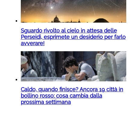
Sguardo rivolto al cielo in attesa delle
Perseidi, esprimete un desiderio per farlo
avverare!
Caldo, quando finisce? Ancora 19 città in
bollino rosso: cosa cambia dalla
prossima settimana