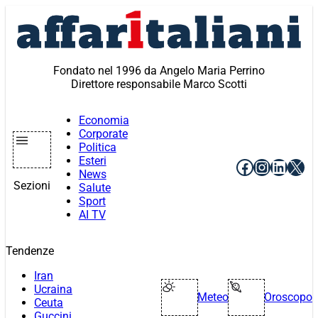
Vai
al
contenuto
Fondato nel 1996 da Angelo Maria Perrino
Direttore responsabile Marco Scotti
Economia
Corporate
Politica
Esteri
Facebook
Instagr
Linke
X
News
Sezioni
Salute
Sport
AI TV
Tendenze
Iran
Ucraina
Meteo
Oroscopo
Ceuta
Guccini