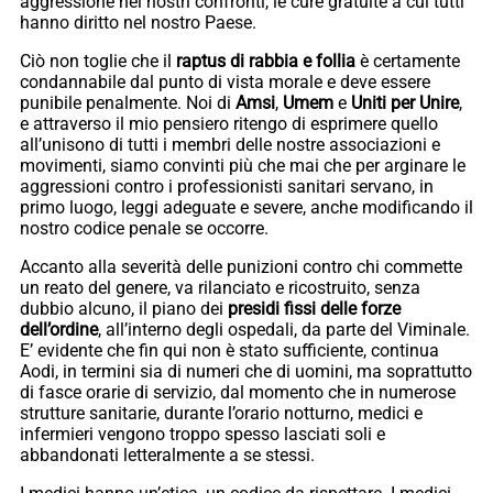
aggressione nei nostri confronti, le cure gratuite a cui tutti
hanno diritto nel nostro Paese.
Ciò non toglie che il
raptus di rabbia e follia
è certamente
condannabile dal punto di vista morale e deve essere
punibile penalmente. Noi di
Amsi
,
Umem
e
Uniti
per Unire
,
e attraverso il mio pensiero ritengo di esprimere quello
all’unisono di tutti i membri delle nostre associazioni e
movimenti, siamo convinti più che mai che per arginare le
aggressioni contro i professionisti sanitari servano, in
primo luogo, leggi adeguate e severe, anche modificando il
nostro codice penale se occorre.
Accanto alla severità delle punizioni contro chi commette
un reato del genere, va rilanciato e ricostruito, senza
dubbio alcuno, il piano dei
presidi fissi
delle forze
dell’ordine
, all’interno degli ospedali, da parte del Viminale.
E’ evidente che fin qui non è stato sufficiente, continua
Aodi, in termini sia di numeri che di uomini, ma soprattutto
di fasce orarie di servizio, dal momento che in numerose
strutture sanitarie, durante l’orario notturno, medici e
infermieri vengono troppo spesso lasciati soli e
abbandonati letteralmente a se stessi.