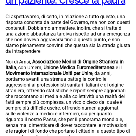
un paziente. Cresce la paura
Ci aspettavamo, di certo, in relazione a tutto questo, una
risposta concreta da parte del Governo, ma non con questi
contenuti. Dobbiamo ammettere, inoltre, che si tratta di
una azione abbastanza tardiva rispetto ad una emergenza
che non doveva aggravarsi fino a questo punto, e non
siamo pienamente convinti che questa sia la strada giusta
da intraprendere.
Noi di Amsi,
Associazione Medici di Origine Straniera in
Italia
, con Umem,
Unione Medica Euromediterranea
e il
Movimento Internazionale Uniti per Unire
, da anni,
portiamo avanti una strenua battaglia contro le
aggressioni ai professionisti sanitari italiani e di origine
straniera, offrendo statistiche e report sempre aggiornati
che raccontano ai media e alla collettività una realtà dei
fatti sempre più complessa, un vicolo cieco dal quale è
sempre più difficile uscire, offrendo numeri aggiornati
sulle violenze a medici e infermieri, sia per quanto
riguarda il nostro Paese, che per il panorama mondiale,
senza mai dimenticare di dover raccontare le motivazioni
e le ragioni di fondo che portano i cittadini a questo tipo di