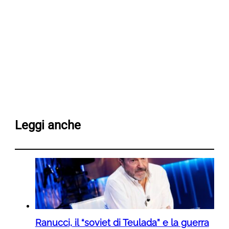
Leggi anche
Ranucci, il “soviet di Teulada” e la guerra