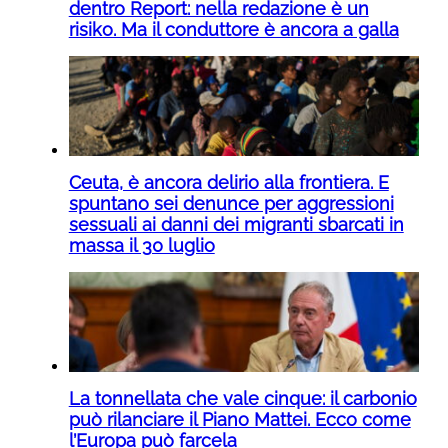
dentro Report: nella redazione è un
risiko. Ma il conduttore è ancora a galla
Ceuta, è ancora delirio alla frontiera. E
spuntano sei denunce per aggressioni
sessuali ai danni dei migranti sbarcati in
massa il 30 luglio
La tonnellata che vale cinque: il carbonio
può rilanciare il Piano Mattei. Ecco come
l’Europa può farcela