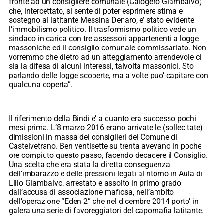
fronte ad un consigliere comunale (Calogero Giambalvo)
che, intercettato, si sente di poter esprimere stima e
sostegno al latitante Messina Denaro, e’ stato evidente
l’immobilismo politico. Il trasformismo politico vede un
sindaco in carica con tre assessori appartenenti a logge
massoniche ed il consiglio comunale commissariato. Non
vorremmo che dietro ad un atteggiamento arrendevole ci
sia la difesa di alcuni interessi, talvolta massonici. Sto
parlando delle logge scoperte, ma a volte puo’ capitare con
qualcuna coperta”.
Il riferimento della Bindi e’ a quanto era successo pochi
mesi prima. L’8 marzo 2016 erano arrivate le (sollecitate)
dimissioni in massa dei consiglieri del Comune di
Castelvetrano. Ben ventisette su trenta avevano in poche
ore compiuto questo passo, facendo decadere il Consiglio.
Una scelta che era stata la diretta conseguenza
dell’imbarazzo e delle pressioni legati al ritorno in Aula di
Lillo Giambalvo, arrestato e assolto in primo grado
dall’accusa di associazione mafiosa, nell’ambito
dell’operazione “Eden 2” che nel dicembre 2014 porto’ in
galera una serie di favoreggiatori del capomafia latitante.