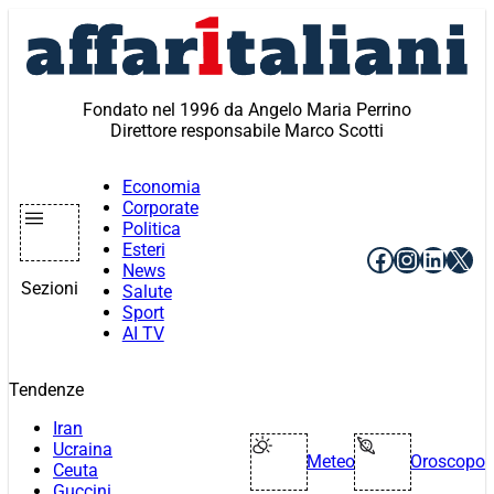
Vai
al
contenuto
Fondato nel 1996 da Angelo Maria Perrino
Direttore responsabile Marco Scotti
Economia
Corporate
Politica
Esteri
Facebook
Instagr
Linke
X
News
Sezioni
Salute
Sport
AI TV
Tendenze
Iran
Ucraina
Meteo
Oroscopo
Ceuta
Guccini