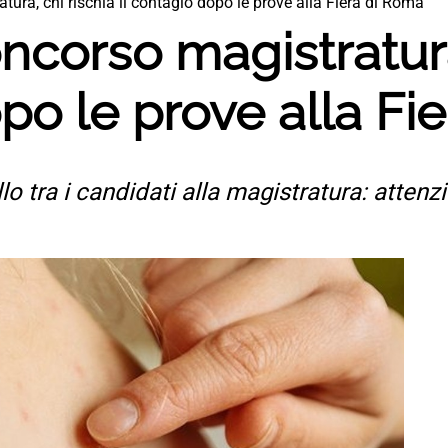
tura, chi rischia il contagio dopo le prove alla Fiera di Roma
oncorso magistratura
opo le prove alla Fi
o tra i candidati alla magistratura: attenz