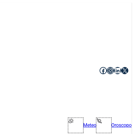
Facebook
Instagr
Linke
X
Meteo
Oroscopo