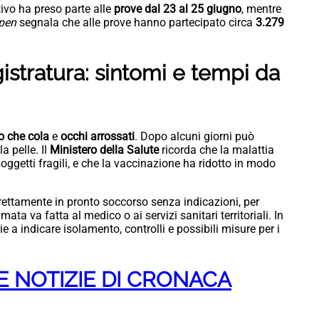
tivo ha preso parte alle
prove dal 23 al 25 giugno
, mentre
pen
segnala che alle prove hanno partecipato circa
3.279
stratura: sintomi e tempi da
so che cola
e
occhi arrossati
. Dopo alcuni giorni può
a pelle. Il
Ministero della Salute
ricorda che la malattia
ggetti fragili, e che la vaccinazione ha ridotto in modo
rettamente in pronto soccorso senza indicazioni, per
ata va fatta al medico o ai servizi sanitari territoriali. In
e a indicare isolamento, controlli e possibili misure per i
E NOTIZIE DI CRONACA