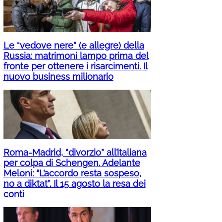
Le “vedove nere” (e allegre) della
Russia: matrimoni lampo prima del
fronte per ottenere i risarcimenti. Il
nuovo business milionario
Roma-Madrid, “divorzio” all’italiana
per colpa di Schengen. Adelante
Meloni: “L’accordo resta sospeso,
no a diktat”. Il 15 agosto la resa dei
conti