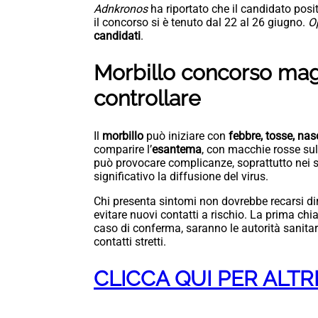
Adnkronos
ha riportato che il candidato posi
il concorso si è tenuto dal 22 al 26 giugno.
O
candidati
.
Morbillo concorso magi
controllare
Il
morbillo
può iniziare con
febbre, tosse, na
comparire l’
esantema
, con macchie rosse sull
può provocare complicanze, soprattutto nei so
significativo la diffusione del virus.
Chi presenta sintomi non dovrebbe recarsi di
evitare nuovi contatti a rischio. La prima chiam
caso di conferma, saranno le autorità sanitari
contatti stretti.
CLICCA QUI PER ALTR