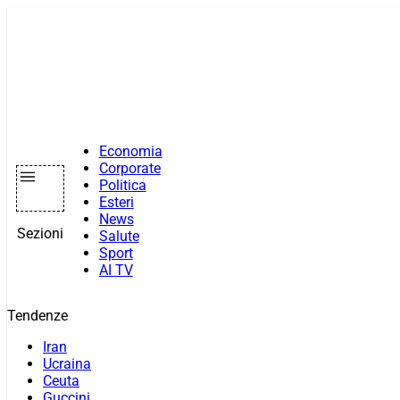
Vai
al
contenuto
Economia
Corporate
Politica
Esteri
News
Sezioni
Salute
Sport
AI TV
Tendenze
Iran
Ucraina
Ceuta
Guccini