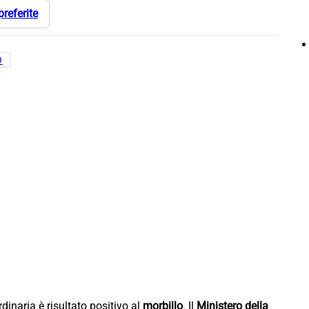
preferite
O
inaria è risultato positivo al
morbillo
. Il
Ministero della