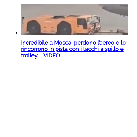
Incredibile a Mosca, perdono l’aereo e lo
rincorrono in pista con i tacchi a spillo e
trolley – VIDEO