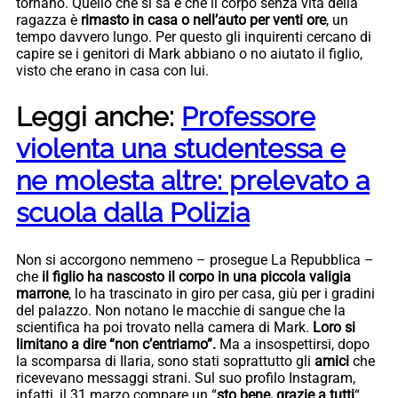
tornano. Quello che si sa è che il corpo senza vita della
ragazza è
rimasto in casa o nell’auto per venti ore
, un
tempo davvero lungo. Per questo gli inquirenti cercano di
capire se i genitori di Mark abbiano o no aiutato il figlio,
visto che erano in casa con lui.
Leggi anche:
Professore
violenta una studentessa e
ne molesta altre: prelevato a
scuola dalla Polizia
Non si accorgono nemmeno – prosegue La Repubblica –
che
il figlio ha nascosto il corpo in una piccola valigia
marrone
, lo ha trascinato in giro per casa, giù per i gradini
del palazzo. Non notano le macchie di sangue che la
scientifica ha poi trovato nella camera di Mark.
Loro si
limitano a dire “non c’entriamo”.
Ma a insospettirsi, dopo
la scomparsa di Ilaria, sono stati soprattutto gli
amici
che
ricevevano messaggi strani. Sul suo profilo Instagram,
infatti, il 31 marzo compare un “
sto bene, grazie a tutti
“.