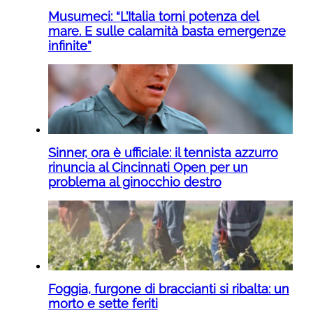
Musumeci: “L’Italia torni potenza del
mare. E sulle calamità basta emergenze
infinite”
Sinner, ora è ufficiale: il tennista azzurro
rinuncia al Cincinnati Open per un
problema al ginocchio destro
Foggia, furgone di braccianti si ribalta: un
morto e sette feriti