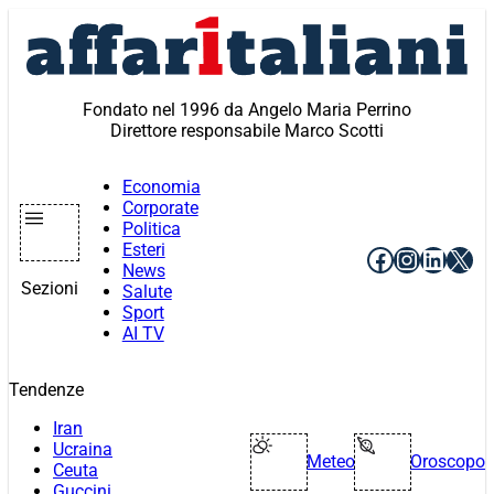
Vai
al
contenuto
Fondato nel 1996 da Angelo Maria Perrino
Direttore responsabile Marco Scotti
Economia
Corporate
Politica
Esteri
Facebook
Instagr
Linke
X
News
Sezioni
Salute
Sport
AI TV
Tendenze
Iran
Ucraina
Meteo
Oroscopo
Ceuta
Guccini