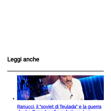
Leggi anche
Ranucci, il “soviet di Teulada” e la guerra