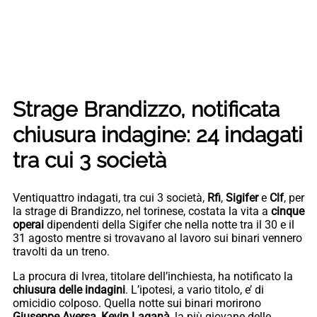
Strage Brandizzo, notificata
chiusura indagine: 24 indagati
tra cui 3 società
Ventiquattro indagati, tra cui 3 società,
Rfi
,
Sigifer
e
Clf
, per
la strage di Brandizzo, nel torinese, costata la vita a
cinque
operai
dipendenti della Sigifer
che nella notte tra il 30 e il
31 agosto mentre si trovavano al lavoro sui binari vennero
travolti da un treno.
La procura di Ivrea, titolare dell’inchiesta, ha notificato la
chiusura delle indagini
. L’ipotesi, a vario titolo, e’ di
omicidio colposo. Quella notte sui binari morirono
Giuseppe Aversa
,
Kevin Laganà
, la più giovane delle