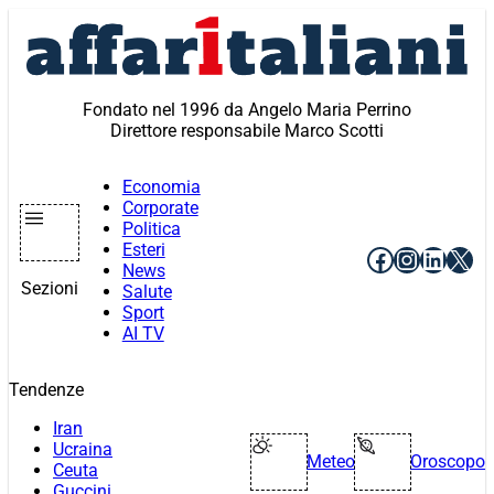
Vai
al
contenuto
Fondato nel 1996 da Angelo Maria Perrino
Direttore responsabile Marco Scotti
Economia
Corporate
Politica
Esteri
Facebook
Instagr
Linke
X
News
Sezioni
Salute
Sport
AI TV
Tendenze
Iran
Ucraina
Meteo
Oroscopo
Ceuta
Guccini