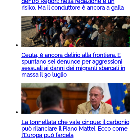
dentro Report: nella redazione è un
risiko. Ma il conduttore è ancora a galla
Ceuta, è ancora delirio alla frontiera. E
spuntano sei denunce per aggressioni
sessuali ai danni dei migranti sbarcati in
massa il 30 luglio
La tonnellata che vale cinque: il carbonio
può rilanciare il Piano Mattei. Ecco come
l’Europa può farcela