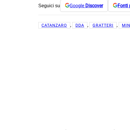
Google
Discover
Fonti 
Seguici su
, 
, 
, 
CATANZARO
DDA
GRATTERI
MI