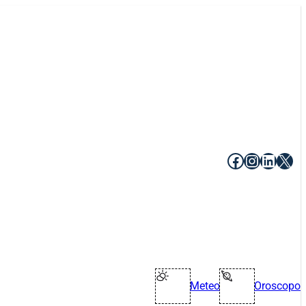
Facebook
Instagr
Linke
X
Meteo
Oroscopo