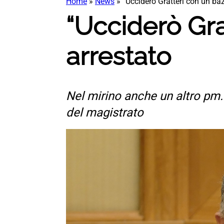
Home
»
News
»
“Ucciderò Gratteri con un ba
“Ucciderò Gra
arrestato
Nel mirino anche un altro pm. I
del magistrato