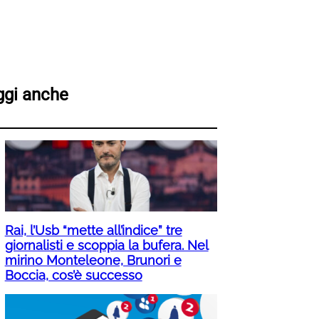
ggi anche
Rai, l’Usb “mette all’indice” tre
giornalisti e scoppia la bufera. Nel
mirino Monteleone, Brunori e
Boccia, cos’è successo