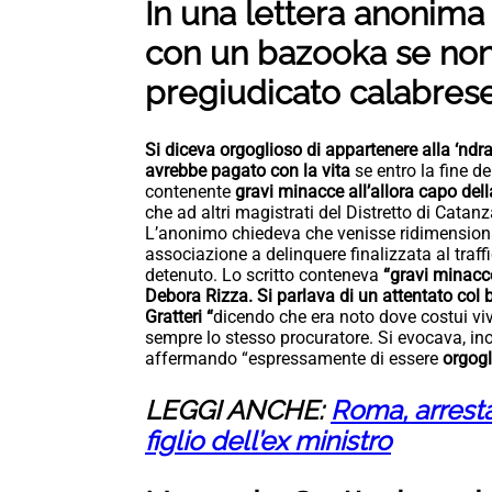
In una lettera anonima 
con un bazooka se non 
pregiudicato calabres
Si diceva orgoglioso di appartenere alla ‘ndra
avrebbe pagato con la vita
se entro la fine d
contenente
gravi minacce all’allora capo del
che ad altri magistrati del Distretto di Catanz
L’anonimo chiedeva che venisse ridimensiona
associazione a delinquere finalizzata al traff
detenuto. Lo scritto conteneva
“gravi minacce
Debora Rizza. Si parlava di un attentato col 
Gratteri “
dicendo che era noto dove costui viv
sempre lo stesso procuratore. Si evocava, ino
affermando “espressamente di essere
orgogl
LEGGI ANCHE:
Roma, arresta
figlio dell’ex ministro