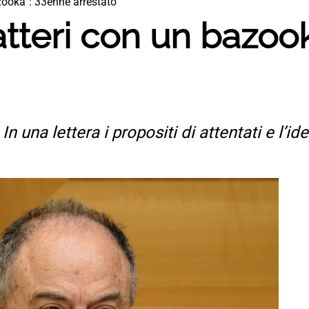
zooka”: 33enne arrestato
tteri con un bazoo
n una lettera i propositi di attentati e l’ide