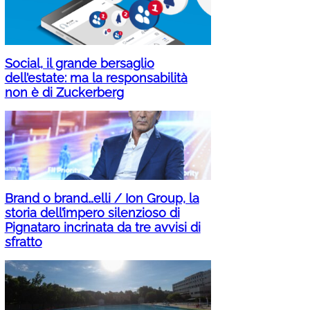
Social, il grande bersaglio
dell’estate: ma la responsabilità
non è di Zuckerberg
Brand o brand…elli / Ion Group, la
storia dell’impero silenzioso di
Pignataro incrinata da tre avvisi di
sfratto