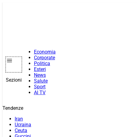
Vai
al
contenuto
Economia
Corporate
Politica
Esteri
News
Sezioni
Salute
Sport
AI TV
Tendenze
Iran
Ucraina
Ceuta
Guccini