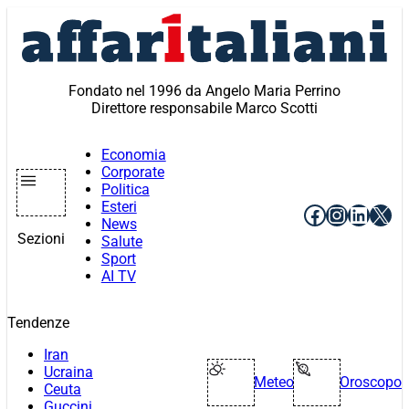
Vai
al
contenuto
Fondato nel 1996 da Angelo Maria Perrino
Direttore responsabile Marco Scotti
Economia
Corporate
Politica
Esteri
Facebook
Instagr
Linke
X
News
Sezioni
Salute
Sport
AI TV
Tendenze
Iran
Ucraina
Meteo
Oroscopo
Ceuta
Guccini