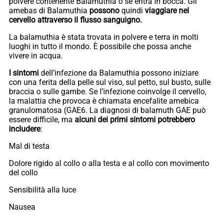
polvere contenente Balamuthia o se entra in bocca. Gli
amebas di Balamuthia
possono
quindi
viaggiare nel
cervello attraverso il flusso sanguigno.
La balamuthia è stata trovata in polvere e terra in molti
luoghi in tutto il mondo. È possibile che possa anche
vivere in acqua.
I sintomi
dell’infezione da Balamuthia possono iniziare
con una ferita della pelle sul viso, sul petto, sul busto, sulle
braccia o sulle gambe. Se l’infezione coinvolge il cervello,
la malattia che provoca è chiamata encefalite amebica
granulomatosa (GAE6. La diagnosi di balamuth GAE può
essere difficile, ma
alcuni dei primi sintomi potrebbero
includere
:
Mal di testa
Dolore rigido al collo o alla testa e al collo con movimento
del collo
Sensibilità alla luce
Nausea