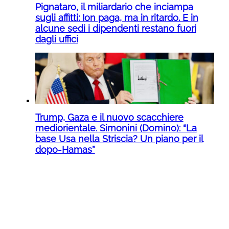
Pignataro, il miliardario che inciampa
sugli affitti: Ion paga, ma in ritardo. E in
alcune sedi i dipendenti restano fuori
dagli uffici
Trump, Gaza e il nuovo scacchiere
mediorientale. Simonini (Domino): “La
base Usa nella Striscia? Un piano per il
dopo-Hamas”