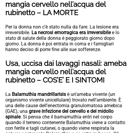
mangia cervello nell’acqua del
rubinetto – LA MORTE
Per la donna non c’è stato nulla da fare. La lesione era
irreversibile.
La necrosi emorragica era irreversibile
e lo
stato di salute della donna è peggiorato giorno dopo
giorno. La donna è poi entrata in coma e i famigliari
hanno deciso di porre fine alle sue sofferenze.
Usa, uccisa dai lavaggi nasali: ameba
mangia cervello nell’acqua del
rubinetto – COS’E’ E I SINTOMI
La
Balamuthia mandrillarisis
è un’ameba vivente (un
organismo vivente unicellulare) trovato nell’ambiente. È
una delle cause dell’enectomia granulomatosa amebica
(GAE), una
grave infezione del cervello e del midollo
spinale
. Si pensa che il bamamuthia entri nel corpo
quando il terreno contenente Balamuthia viene a contatto
con ferite e tagli cutanei, o quando viene respirata la