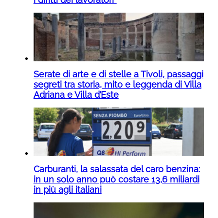
Serate di arte e di stelle a Tivoli, passaggi
segreti tra storia, mito e leggenda di Villa
Adriana e Villa d’Este
Carburanti, la salassata del caro benzina:
in un solo anno può costare 13,6 miliardi
in più agli italiani