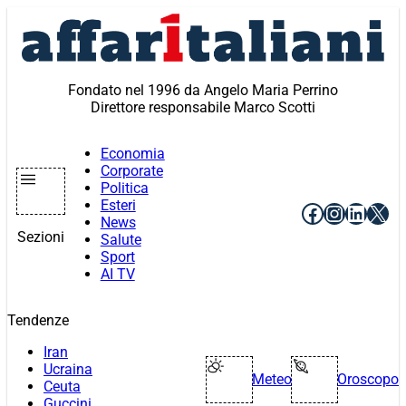
Vai
al
contenuto
Fondato nel 1996 da Angelo Maria Perrino
Direttore responsabile Marco Scotti
Economia
Corporate
Politica
Esteri
Facebook
Instagr
Linke
X
News
Sezioni
Salute
Sport
AI TV
Tendenze
Iran
Ucraina
Meteo
Oroscopo
Ceuta
Guccini