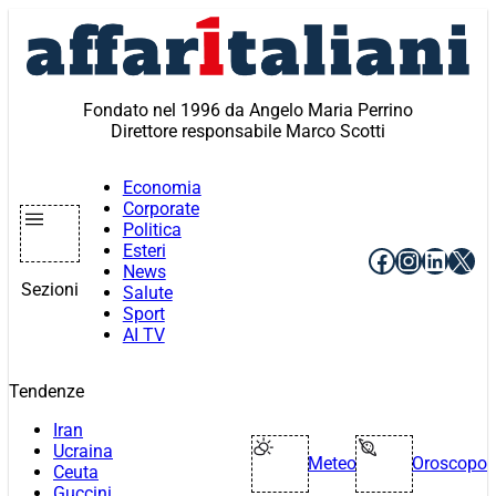
Vai
al
contenuto
Fondato nel 1996 da Angelo Maria Perrino
Direttore responsabile Marco Scotti
Economia
Corporate
Politica
Esteri
Facebook
Instagr
Linke
X
News
Sezioni
Salute
Sport
AI TV
Tendenze
Iran
Ucraina
Meteo
Oroscopo
Ceuta
Guccini