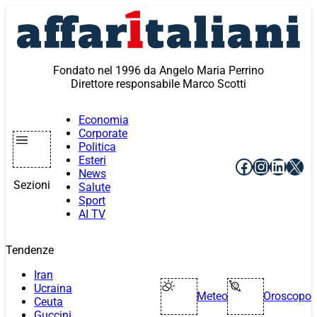
Vai
al
contenuto
Fondato nel 1996 da Angelo Maria Perrino
Direttore responsabile Marco Scotti
Economia
Corporate
Politica
Esteri
Facebook
Instagr
Linke
X
News
Sezioni
Salute
Sport
AI TV
Tendenze
Iran
Ucraina
Meteo
Oroscopo
Ceuta
Guccini