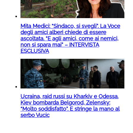
Mita Medici: “Sindaco, si svegli”. La Voce
degli amici alberi chiede di essere
ascoltata. “E agli amici, come ai nemici,
non si spara mai” – INTERVISTA
ESCLUSIVA
Ucraina, raid russi su Kharkiv e Odessa.
Kiev bombarda Belgorod, Zelensky:
“Molto soddisfatto”. E stringe la mano al
serbo Vucic