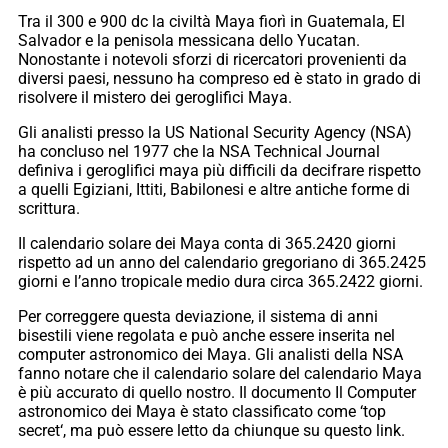
Tra il 300 e 900 dc la civiltà Maya fiorì in Guatemala, El
Salvador e la penisola messicana dello Yucatan.
Nonostante i notevoli sforzi di ricercatori provenienti da
diversi paesi, nessuno ha compreso ed è stato in grado di
risolvere il mistero dei geroglifici Maya.
Gli analisti presso la US National Security Agency (NSA)
ha concluso nel 1977 che la NSA Technical Journal
definiva i geroglifici maya più difficili da decifrare rispetto
a quelli Egiziani, Ittiti, Babilonesi e altre antiche forme di
scrittura.
Il calendario solare dei Maya conta di 365.2420 giorni
rispetto ad un anno del calendario gregoriano di 365.2425
giorni e l’anno tropicale medio dura circa 365.2422 giorni.
Per correggere questa deviazione, il sistema di anni
bisestili viene regolata e può anche essere inserita nel
computer astronomico dei Maya. Gli analisti della NSA
fanno notare che il calendario solare del calendario Maya
è più accurato di quello nostro. Il documento Il Computer
astronomico dei Maya è stato classificato come ‘top
secret‘, ma può essere letto da chiunque su questo link.