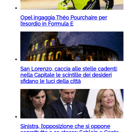
Opel ingaggia Théo Pourchaire per
l’esordio in Formula E
San Lorenzo, caccia alle stelle cadenti:
nella Capitale le scintille dei desideri
sfidano le luci della città
Sinistra, l’opposizione che si oppone