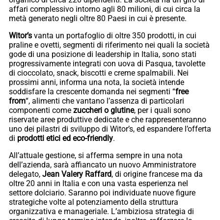
affari complessivo intorno agli 80 milioni, di cui circa la
metà generato negli oltre 80 Paesi in cui è presente.
Witor’s
vanta un portafoglio di oltre 350 prodotti, in cui
praline e ovetti, segmenti di riferimento nei quali la società
gode di una posizione di leadership in Italia, sono stati
progressivamente integrati con uova di Pasqua, tavolette
di cioccolato, snack, biscotti e creme spalmabili. Nei
prossimi anni, informa una nota, la società intende
soddisfare la crescente domanda nei segmenti “
free
from
“, alimenti che vantano l’assenza di particolari
componenti come
zuccheri o glutine
, per i quali sono
riservate aree produttive dedicate e che rappresenteranno
uno dei pilastri di sviluppo di Witor’s, ed espandere l’offerta
di
prodotti etici ed eco-friendly
.
All’attuale gestione, si afferma sempre in una nota
dell’azienda, sarà affiancato un nuovo Amministratore
delegato,
Jean Valery Raffard
, di origine francese ma da
oltre 20 anni in Italia e con una vasta esperienza nel
settore dolciario. Saranno poi individuate nuove figure
strategiche volte al potenziamento della struttura
organizzativa e manageriale. L’ambiziosa strategia di