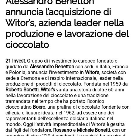
Alessandro Benetton
annuncia l’acquisizione di
Witor’s, azienda leader nella
produzione e lavorazione del
cioccolato
21 Invest
, Gruppo di investimento europeo fondato e
guidato da
Alessandro Benetton
con sedi in Italia, Francia
e Polonia, annuncia l’investimento in
Witor’s
, società con
sede a Cremona e di respiro internazionale, leader nella
produzione di prodotti di cioccolato. Fondata nel 1959 da
Roberto Bonetti
,
Witor’s
vanta una storia di oltre 60 anni
nella lavorazione del cioccolato e una tradizione
tramandata nel tempo che ha portato l’iconico
cioccolatino
Boero
, una pralina di cioccolato fondente con
ciliegia e liquore ideata nel 1962, ad essere uno dei
rappresentanti dell’eccellenza dolciaria italiana nel
mondo. Oggi l’attività imprenditoriale di Witor’s è gestita
dai figli del fondatore,
Rossano
e
Michele Bonetti
, con un
organico di circa 220 dipendenti. La società ha un giro di