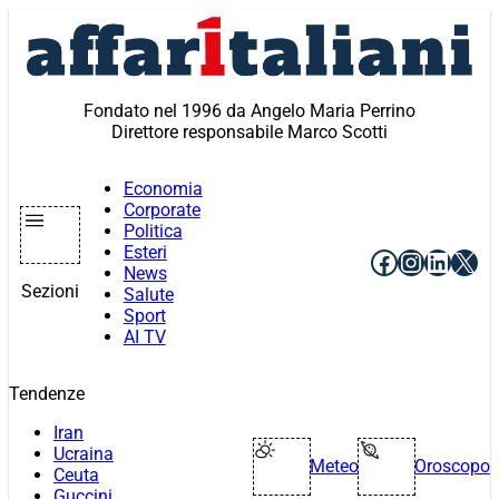
Vai
al
contenuto
Fondato nel 1996 da Angelo Maria Perrino
Direttore responsabile Marco Scotti
Economia
Corporate
Politica
Esteri
Facebook
Instagr
Linke
X
News
Sezioni
Salute
Sport
AI TV
Tendenze
Iran
Ucraina
Meteo
Oroscopo
Ceuta
Guccini