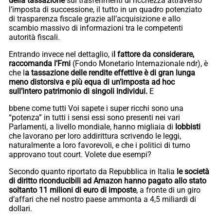
della tassazione
sui trasferimenti di ricchezza attraverso
l’imposta di successione, il tutto in un quadro potenziato
di trasparenza fiscale grazie all’acquisizione e allo
scambio massivo di informazioni tra le competenti
autorità fiscali.
Entrando invece nel dettaglio, i
l fattore da considerare,
raccomanda l’Fmi
(Fondo Monetario Internazionale ndr), è
che l
a tassazione delle rendite effettive è di gran lunga
meno distorsiva e più equa di un’imposta ad hoc
sull’intero patrimonio di singoli individui.
E
bbene come tutti Voi sapete i super ricchi sono una
“potenza” in tutti i sensi essi sono presenti nei vari
Parlamenti, a livello mondiale, hanno migliaia di
lobbisti
che lavorano per loro addirittura scrivendo le leggi,
naturalmente a loro favorevoli, e che i politici di turno
approvano tout court. Volete due esempi?
Secondo quanto riportato da Repubblica in Italia
le società
di diritto riconducibili ad Amazon hanno pagato allo stato
soltanto 11 milioni di euro di imposte
, a fronte di un giro
d’affari che nel nostro paese ammonta a 4,5 miliardi di
dollari.