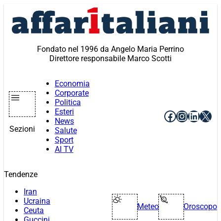
Vai
al
contenuto
Fondato nel 1996 da Angelo Maria Perrino
Direttore responsabile Marco Scotti
Economia
Corporate
Politica
Esteri
Facebook
Instagr
Linke
X
News
Sezioni
Salute
Sport
AI TV
Tendenze
Iran
Ucraina
Meteo
Oroscopo
Ceuta
Guccini