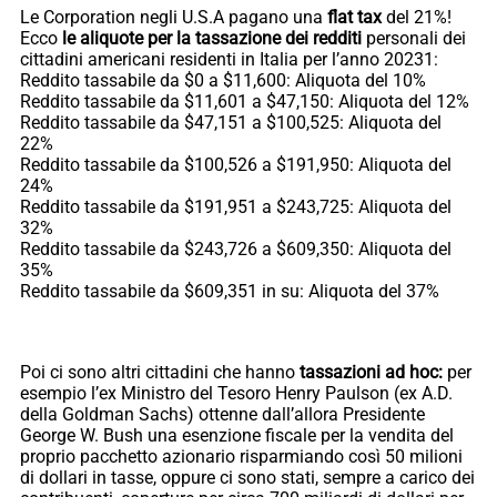
Le Corporation negli U.S.A pagano una
flat tax
del 21%!
Ecco
le aliquote per la tassazione dei redditi
personali dei
cittadini americani residenti in Italia per l’anno 20231:
Reddito tassabile da $0 a $11,600: Aliquota del 10%
Reddito tassabile da $11,601 a $47,150: Aliquota del 12%
Reddito tassabile da $47,151 a $100,525: Aliquota del
22%
Reddito tassabile da $100,526 a $191,950: Aliquota del
24%
Reddito tassabile da $191,951 a $243,725: Aliquota del
32%
Reddito tassabile da $243,726 a $609,350: Aliquota del
35%
Reddito tassabile da $609,351 in su: Aliquota del 37%
Poi ci sono altri cittadini che hanno
tassazioni ad hoc:
per
esempio l’ex Ministro del Tesoro Henry Paulson (ex A.D.
della Goldman Sachs) ottenne dall’allora Presidente
George W. Bush una esenzione fiscale per la vendita del
proprio pacchetto azionario risparmiando così 50 milioni
di dollari in tasse, oppure ci sono stati, sempre a carico dei