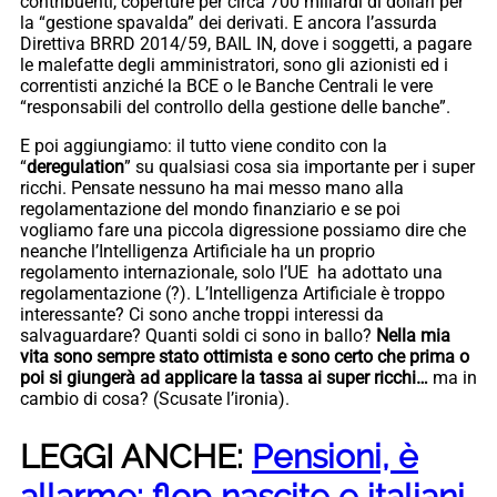
contribuenti, coperture per circa 700 miliardi di dollari per
la “gestione spavalda” dei derivati. E ancora l’assurda
Direttiva BRRD 2014/59, BAIL IN, dove i soggetti, a pagare
le malefatte degli amministratori, sono gli azionisti ed i
correntisti anziché la BCE o le Banche Centrali le vere
“responsabili del controllo della gestione delle banche”.
E poi aggiungiamo: il tutto viene condito con la
“
deregulation
” su qualsiasi cosa sia importante per i super
ricchi. Pensate nessuno ha mai messo mano alla
regolamentazione del mondo finanziario e se poi
vogliamo fare una piccola digressione possiamo dire che
neanche l’Intelligenza Artificiale ha un proprio
regolamento internazionale, solo l’UE ha adottato una
regolamentazione (?). L’Intelligenza Artificiale è troppo
interessante? Ci sono anche troppi interessi da
salvaguardare? Quanti soldi ci sono in ballo?
Nella mia
vita sono sempre stato ottimista e sono certo che prima o
poi si giungerà ad applicare la tassa ai super ricchi…
ma in
cambio di cosa? (Scusate l’ironia).
LEGGI ANCHE:
Pensioni, è
allarme: flop nascite e italiani