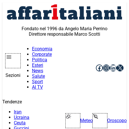
Vai
al
contenuto
Fondato nel 1996 da Angelo Maria Perrino
Direttore responsabile Marco Scotti
Economia
Corporate
Politica
Esteri
Facebook
Instagr
Linke
X
News
Sezioni
Salute
Sport
AI TV
Tendenze
Iran
Ucraina
Meteo
Oroscopo
Ceuta
Guccini