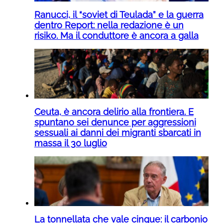
Ranucci, il “soviet di Teulada” e la guerra
dentro Report: nella redazione è un
risiko. Ma il conduttore è ancora a galla
Ceuta, è ancora delirio alla frontiera. E
spuntano sei denunce per aggressioni
sessuali ai danni dei migranti sbarcati in
massa il 30 luglio
La tonnellata che vale cinque: il carbonio