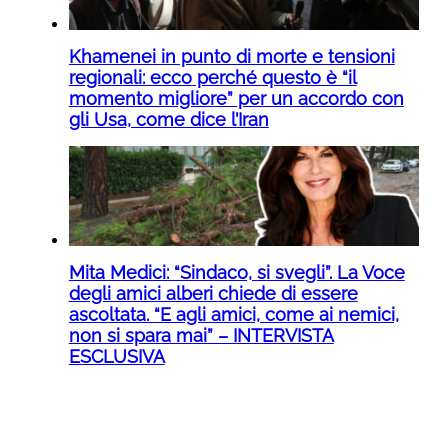
Khamenei in punto di morte e tensioni
regionali: ecco perché questo è “il
momento migliore” per un accordo con
gli Usa, come dice l’Iran
Mita Medici: “Sindaco, si svegli”. La Voce
degli amici alberi chiede di essere
ascoltata. “E agli amici, come ai nemici,
non si spara mai” – INTERVISTA
ESCLUSIVA