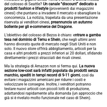
del colosso di Seattle?
Un canale “discount” dedicato a
prodotti fashion e lifestyle
(provenienti dai magazzini
cinesi) che puntano a invadere il mercato e sbaragliare la
concorrenza. La notizia, trapelata da una presentazione
riservata ai venditori cinesi,
preannuncia un autunno
bollente per gli e-commerce del Dragone.
L’obiettivo del colosso di Bezos è chiaro: e
ntrare a gamba
tesa nel dominio di Temu e Shein
, che negli ultimi anni
hanno divorato quote di mercato negli Stati Uniti e non
solo. Il nuovo store offrirà abbigliamento, articoli per la
casa e altri prodotti a prezzi inferiori ai 20 dollari, sfidando
direttamente i prezzi stracciati dei rivali cinesi.
Ma la strategia di Amazon non si ferma qui.
La nuova
sezione low-cost sarà infatti popolata da prodotti senza
marchio, spediti in tempi record di 9-11 giorni
, così da
evitare i magazzini americani per ridurre i costi e
velocizzare le consegne. Inoltre, i venditori potranno
testare nuovi articoli con piccoli lotti di produzione,
adattandosi rapidamente alla domanda (un approccio che
già si è rivelato molto funzionale nel caso di Shein).