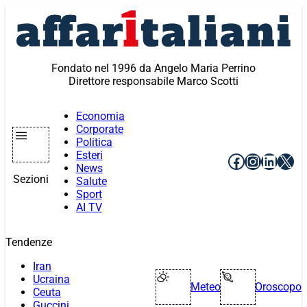
Vai
al
contenuto
Fondato nel 1996 da Angelo Maria Perrino
Direttore responsabile Marco Scotti
Economia
Corporate
Politica
Esteri
Facebook
Instagr
Linke
X
News
Sezioni
Salute
Sport
AI TV
Tendenze
Iran
Ucraina
Meteo
Oroscopo
Ceuta
Guccini