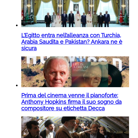
L’Egitto entra nell’alleanza con Turchia,
Arabia Saudita e Pakistan? Ankara ne è
sicura
Prima del cinema venne il pianoforte:
Anthony Hopkins firma il suo sogno da
compositore su etichetta Decca