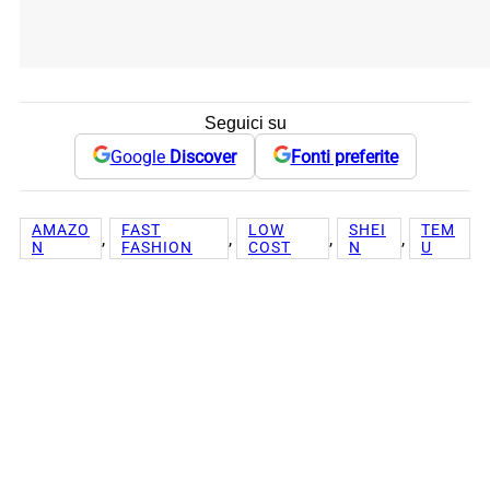
Seguici su
Google
Discover
Fonti preferite
AMAZO
FAST
LOW
SHEI
TEM
, 
, 
, 
, 
N
FASHION
COST
N
U